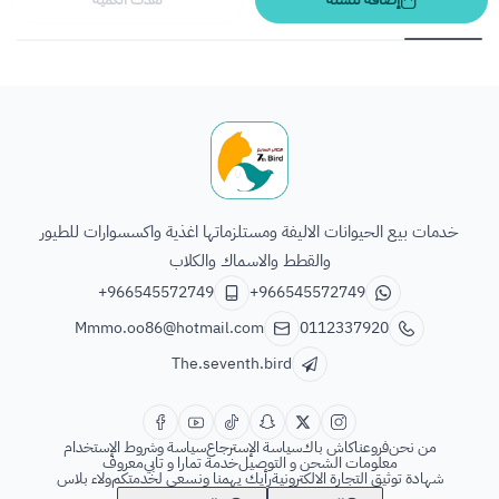
الطائر السابع للحيوانات
خدمات بيع الحيوانات الاليفة ومستلزماتها اغذية واكسسوارات للطيور
والقطط والاسماك والكلاب
+966545572749
+966545572749
Mmmo.oo86@hotmail.com
0112337920
The.seventh.bird
من نحن
فروعنا
كاش باك
سياسة الإسترجاع
سياسة وشروط الإستخدام
معلومات الشحن و التوصيل
خدمة تمارا و تابي
معروف
شهادة توثيق التجارة الالكترونية
رأيك يهمنا ونسعى لخدمتكم
ولاء بلاس