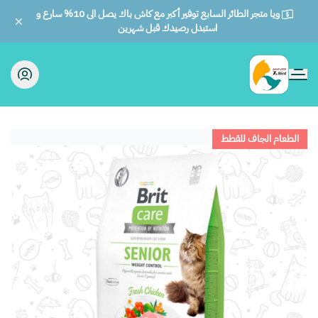
ويا متجر الطائر السابع توفير أكبر مع كاش باك يصل الى 10% سارع و
استبدل رصيدك قبل شهرين
الطائر السابع للحيوانات
الطعام الجاف للقطط