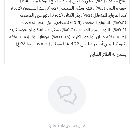
تفاح مجفف (9%)، دهن دواجن (محفوظ مع التوكوفيرول، 4%)،
خميرة البيرة (3%) ، قشر وبذور السيليوم (2%)، زيت السلمون (2%)،
كبد الدجاج المتحلل (2%)، بذر الكتان (1%)، الكبوسين المجفف
(0.5%)، البابونج المجفف (0.5%)، معادن، نبق البحر المجفف.
(0.3%)، التوت البري المجفف (0.2%)، سكريات الفركتو-أوليغوساكاريد
(0.015%)، مانان-أوليغوساكاريد (0.015%)، موهافي يوكا (0.008%)،
اكتوباكيللوس أسيدوفيلوس HA-122 معطل (15×109 خلية/كغ).
ينصح به
الطائر السابع
لا توجد تقييمات حاليا