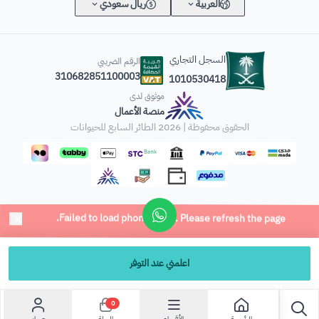
العربية
ريال سعودي
السجل التجاري
الرقم الضريبي
310682851100003
1010530418
موثوق لدى
منصة الأعمال
الحقوق محفوظة | 2026
الطائر السابع للحيوانات
اعلمني عند التوفر
0
الرئيسية
الأقسام
حسابي