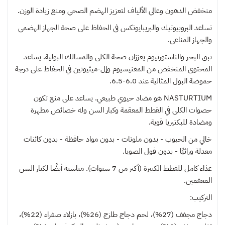
منخفض الدهون وعالي الألياف لتعزيز الهضم الصحي ومنع زيادة الوزن.
تساعد البروبيوتيك والبريبايوتكس في الحفاظ على صحة الجهاز الهضمي
والجهاز المناعي.
نبق البحر والناستورتيوم يعززان صحة الكلى والمسالك البولية. يساعد
المحتوى المنخفض من المغنيسيوم وإل-ميثيونين في الحفاظ على درجة
حموضة البول المثالية عند 6.0-6.5.
NASTURTIUM هو مضاد حيوي طبيعي. يساعد على منع تكون
حصوات الكلى في القطط المعقمة وكبار السن وله خصائص مطهرة
ومضادة للبكتيريا قوية.
خالي من الحبوب - بدون ملونات - بدون مواد حافظة - بدون كائنات
معدلة وراثيًا - بدون فول الصويا.
غذاء كامل للقطط الكبيرة (أكثر من 7 سنوات). مناسبة أيضًا لكبار السن
المعقمين.
التركيب:
دجاج مجفف (27%)، لحم دجاج طازج (26%)، بازلاء صفراء (22%)،