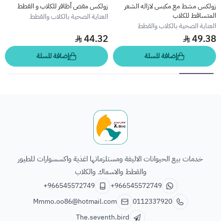
زولكس مشط مع مكبس لازاله الشعر
زولكس مقص أظافر للكلاب و القطط
المتساقط للكلاب
العناية الصحية بالكلاب والقطط
العناية الصحية بالكلاب والقطط
44.32
49.38
إضافة للسلة
إضافة للسلة
الطائر السابع للحيوانات
خدمات بيع الحيوانات الاليفة ومستلزماتها اغذية واكسسوارات للطيور
والقطط والاسماك والكلاب
+966545572749
+966545572749
Mmmo.oo86@hotmail.com
0112337920
The.seventh.bird