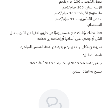
دقيق الشوفان: 130 جرام/كجم
الزيت النباتي: 100 جرام/كجم
ماء منزوع الأيونات: 160 جرام/كجم
حمض الأسكوربيك: 11 جرام/كجم
الاستخدام:
أعط قطتك وكلبك 2 أو 4 سم يوميًا عن طريق لعقها من الأنبوب قبل
الأكل أو وضعها على أقدامها أو إضافته إلى طعامه.
تخزينه في مكان جاف وبارد و بعيد عن أشعة الشمس المباشرة.
قيمة التحليل:
بروتين: 4% ياج: 40% كربوهيدرات: 10% ألياف: 5%
ينصح به
الطائر السابع