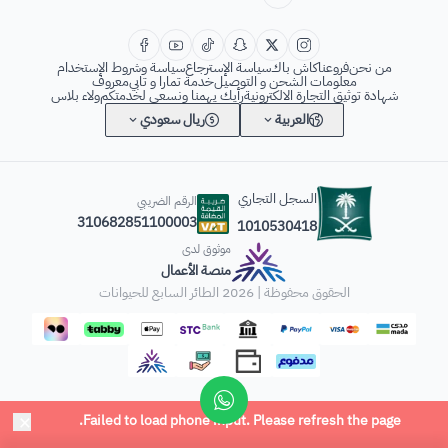
من نحن
فروعنا
كاش باك
سياسة الإسترجاع
سياسة وشروط الإستخدام
معلومات الشحن و التوصيل
خدمة تمارا و تابي
معروف
شهادة توثيق التجارة الالكترونية
رأيك يهمنا ونسعى لخدمتكم
ولاء بلاس
العربية
ريال سعودي
السجل التجاري
الرقم الضريبي
310682851100003
1010530418
موثوق لدى
منصة الأعمال
الحقوق محفوظة | 2026
الطائر السابع للحيوانات