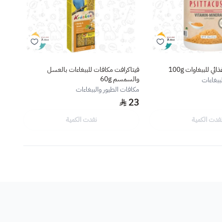
 للببغاوات 100g
فيتاكرافت مكافات للببغاءات بالعسل
والسمسم 60g
مع مث
ببغاءات
مكافات الطيور والببغاءات
مكافات
.25
23
فدت الكمية
نفدت الكمية