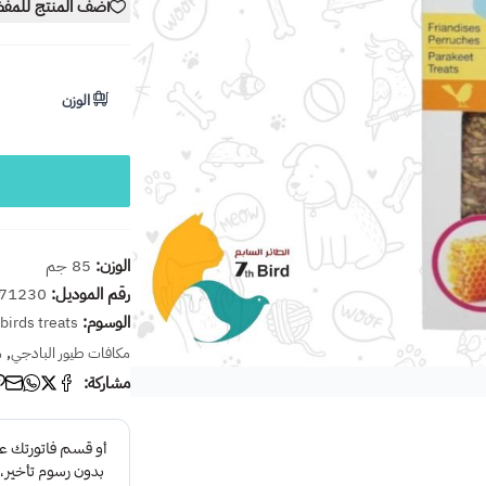
أضف المنتج للمف
الوزن
الوزن:
85 جم
رقم الموديل:
71230
الوسوم:
birds treats
,
مكافات طيور البادجي
م
مشاركة: