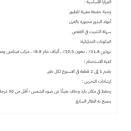
المزايا الأساسية :
وجبة خفيفة مغرية للطيور
أعواد البذور مخبوزة بالفرن
سهلة التثبيت في القفص
المكونات التحليلية:
بروتين 11.8٪ ، دهون 10.5٪ ، ألياف خام 8.8٪ ، مركب فيتامين ومعادن 2.6٪.
كمية الاستخدام :
يقدم 1 إلى 2 قطعة في الاسبوع لكل طير.
ارشادات التخزين :
يحفظ في مكان بارد وجاف بعيدًا عن ضوء الشمس ؛ أقل من 30 درجة مئوية.
ينصح به
الطائر السابع