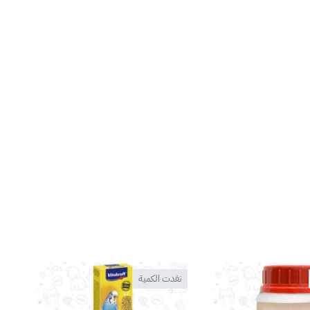
نفدت الكمية
نف