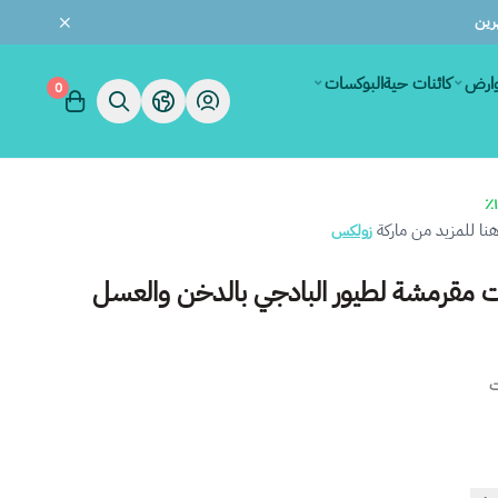
وارض
كائنات حية
البوكسات
0
ا للمزيد من ماركة
زولكس
 مقرمشة لطيور البادجي بالدخن والعسل
ت