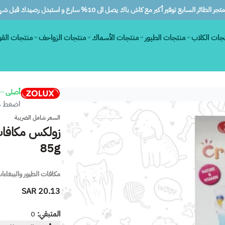
ر الطائر السابع توفير أكبر مع كاش باك يصل الى 10% سارع و استبدل رصيدك قبل شهرين
جات الكلاب
منتجات الطيور
منتجات الأسماك
منتجات الزواحف
منتجات الق
أصلى ١٠٠٪
اضغط هن
السعر شامل الضريبة
زولكس مكافات
85g
مكافات الطيور والببغاءا
20.13 SAR
المتبقي:
0