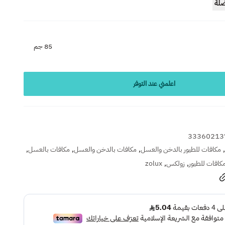
ضلة
85 جم
اعلمني عند التوفر
33360213
,
,
,
,
مكافات للطيور بالدخن والعسل
مكافات بالدخن والعسل
مكافات بالعسل
,
,
كافات للطيور
زولكس
zolux