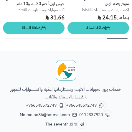
متوفر بعدة الوان
جرس لون أحمر 30سم و10 ملم
اكسسوارات ومستلزمات القطط
اكسسوارات ومستلزمات القطط
31.66
24.15
يبدأ من
إضافة للسلة
إضافة للسلة
الطائر السابع للحيوانات
خدمات بيع الحيوانات الاليفة ومستلزماتها اغذية واكسسوارات للطيور
والقطط والاسماك والكلاب
+966545572749
+966545572749
Mmmo.oo86@hotmail.com
0112337920
The.seventh.bird