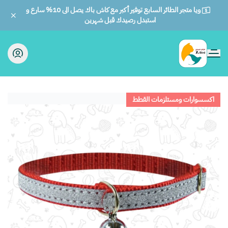
ويا متجر الطائر السابع توفير أكبر مع كاش باك يصل الى 10% سارع و
استبدل رصيدك قبل شهرين
الطائر السابع للحيوانات
اكسسوارات ومستلزمات القطط