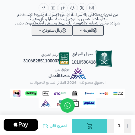
من نحن
فروعنا
كاش باك
سياسة الإسترجاع
سياسة وشروط الإستخدام
معلومات الشحن و التوصيل
خدمة تمارا و تابي
معروف
شهادة توثيق التجارة الالكترونية
رأيك يهمنا ونسعى لخدمتكم
ولاء بلاس
العربية
ريال سعودي
السجل التجاري
الرقم الضريبي
310682851100003
1010530418
موثوق لدى
منصة الأعمال
الحقوق محفوظة | 2026
الطائر السابع للحيوانات
اشتري الآن