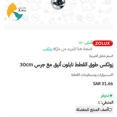
أصلى ١٠٠٪
اضغط هنا للمزيد من ماركة
زولكس
السعر شامل الضريبة
زولكس طوق القطط نايلون أنيق مع جرس 30cm
اكسسوارات ومستلزمات القطط
31.66 SAR
متوفر
المتبقي:
1
أضف المنتج للمفضلة