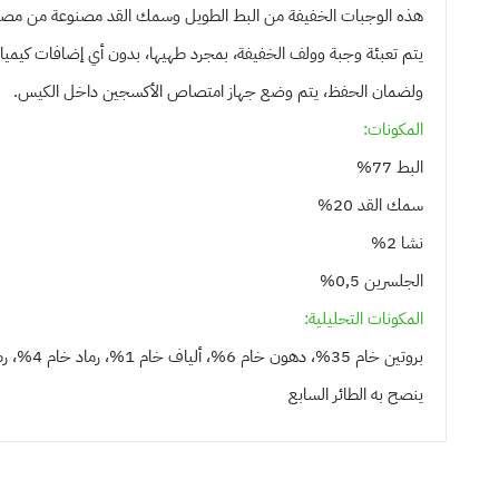
هذه الوجبات الخفيفة من البط الطويل وسمك القد مصنوعة من مصادر بروتين 100% لتوفير أعلى جودة وأفض
يتم تعبئة وجبة وولف الخفيفة، بمجرد طهيها، بدون أي إضافات كيميائي
ولضمان الحفظ، يتم وضع جهاز امتصاص الأكسجين داخل الكيس.
المكونات:
البط 77%
سمك القد 20%
نشا 2%
الجلسرين 0,5%
المكونات التحليلية:
بروتين خام 35%، دهون خام 6%، ألياف خام 1%، رماد خام 4%، رطوبة 25%
ينصح به
الطائر السابع