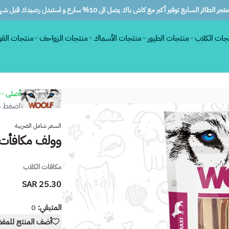
ر الطائر السابع توفير أكبر مع كاش باك يصل الى 10% سارع و استبدل رصيدك قبل شهرين
جات الكلاب
منتجات الطيور
منتجات الأسماك
منتجات الزواحف
منتجات الق
أصلى ١٠٠٪
اضغط هن
السعر شامل الضريبة
وولف مكافأت ل
مكافات الكلاب
25.30 SAR
المتبقي:
0
أضف المنتج للمف