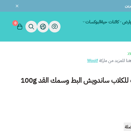
وارض
كائنات حية
البوكسات
0
ا للمزيد من ماركة
Woolf
لكلاب ساندويش البط وسمك القد 100g
ضلة