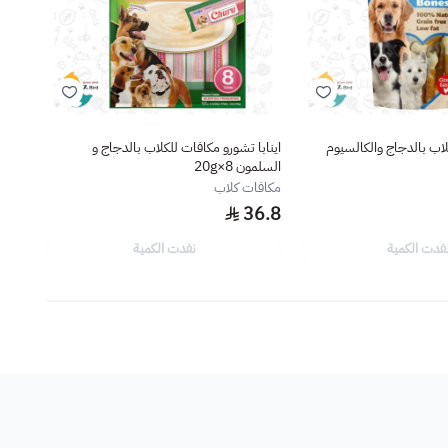
اب بالدجاج والكالسيوم
اينابا تشورو مكافات للكلاب بالدجاج و
وولف م
السلمون 20g×8
مكافا
مكافات كلاب
5.3
36.8
فدت الكمية
نفدت الكمية