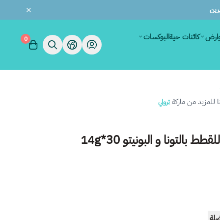
وارض
كائنات حية
البوكسات
0
للمزيد من ماركة
ترولي
ط بالتونا و البونيتو 14g*30
ضلة