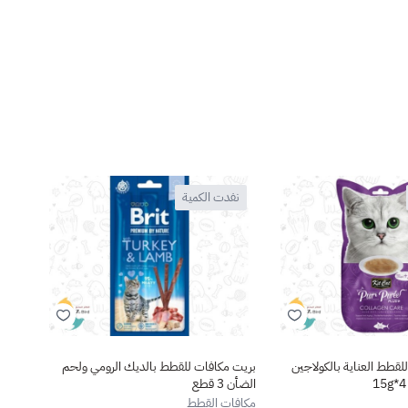
نفدت الكمية
نف
قطط العناية بالكولاجين
بريت مكافات للقطط بالديك الرومي ولحم
ايناب
الضأن 3 قطع
والتونا 3×g
مكافات القطط
مكافا