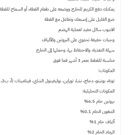
يمكنك دفع الكريم للخارج ووضعه على طعام القطة، أو السماح للقطة 
ضع القليل على إصبعك وتفاعل مع القطة
الانبوب سائل مفيد لعملية الهضم
وجبات خفيفة تحتوي على البروتين والألياف
سهلة التغذية، والاحتفاظ بها، وحملها إلى الخارج
مناسبة للقطط بعمر 3 أشهر فما فوق
المكونات:
تونة، بونيتو، دجاج، نشا، توراين، بوليفينول الشاي، فيتامينات (أ، ب2، ب3، ب5، د3، هـ)، صمغ الزانثان.
المكونات التحليلية:
بروتين خام 6.5%
الدهون الخام 0.1%
ألياف خام 1%
الرماد الخام 2%