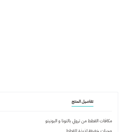
تفاصيل المنتج
مكافات القطط من ترولي بالتونا و البونيتو
وجبات خفيفة لذيذة للقطط