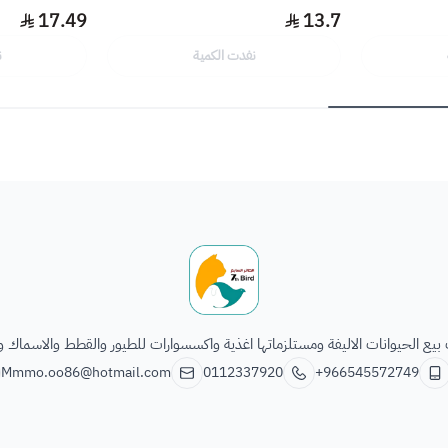
17.49
13.7
نفدت الكمية
ن
الطائر السابع للحيوانات
يع الحيوانات الاليفة ومستلزماتها اغذية واكسسوارات للطيور والقطط والاسماك و
Mmmo.oo86@hotmail.com
0112337920
+966545572749