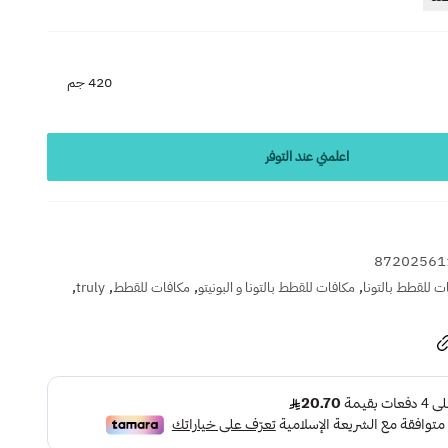
420 جم
اعلمني عند التوفر
87202561
,
,
,
,
ت للقطط بالتونا
مكافات للقطط بالتونا و البونيتو
مكافات للقطط
truly