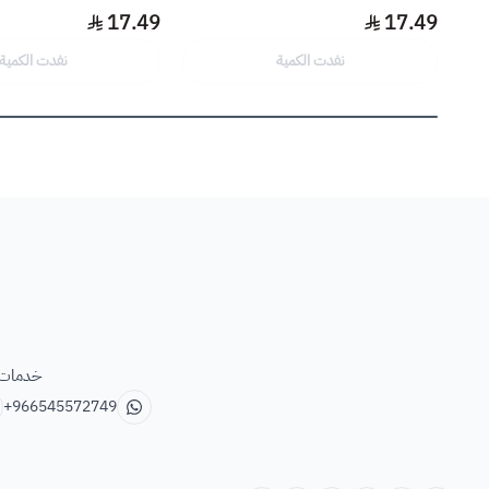
17.49
17.49
نفدت الكمية
نفدت الكمية
خدمات ب
+966545572749