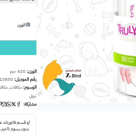
الوزن
الوزن:
420 جم
رقم الموديل:
13850
الوسوم:
,
مكافات
مكافا
ترولي
مشاركة: