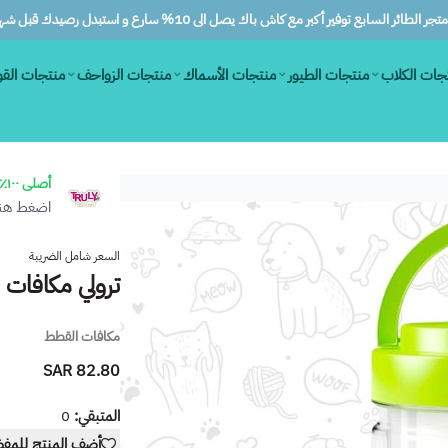
ر الطائر السابع توفير أكبر مع كاش باك يصل الى 10% سارع و استبدل رصيدك قبل شهرين
جات الكلاب
منتجات الطيور
منتجات الأسماك
منتجات الزواحف
منتجات الق
أصلى ١٠٠٪
اضغط هنا 
السعر شامل الضريبة
ترولي مكافات للقط
مكافات القطط
82.80 SAR
المتبقي:
0
أضف المنتج للمف