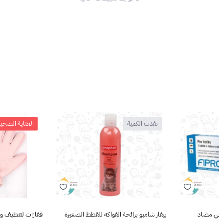
نفدت الكمية
العناية الصحي
عي مضاد
بيفار شامبو برائحة الفواكه للقطط الصغيرة
قفازات لتنظيف و عناية الحيوان