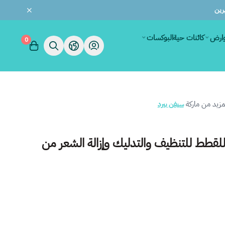
وارض
كائنات حية
البوكسات
0
زيد من ماركة
سيفن بيرد
للقطط للتنظيف والتدليك وإزالة الشعر من