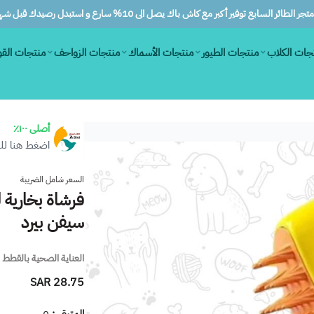
ر الطائر السابع توفير أكبر مع كاش باك يصل الى 10% سارع و استبدل رصيدك قبل شهرين
جات الكلاب
منتجات الطيور
منتجات الأسماك
منتجات الزواحف
منتجات الق
أصلى ١٠٠٪
اضغط هنا للم
السعر شامل الضريبة
فرشاة بخارية 
سيفن بيرد
العناية الصحية بالقطط
28.75 SAR