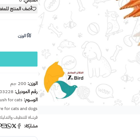
المتبقي:
0
أضف المنتج للمف
الوزن
الوزن:
200 جم
رقم الموديل:
03228
الوسوم:
ush for cats
re for cats and dogs
فرشاة للتنظيف والتدليك
مشاركة: