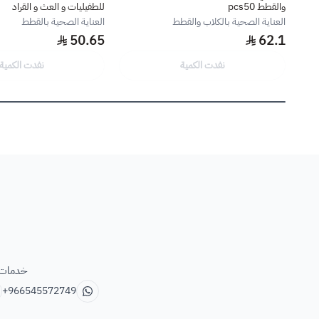
والقطط pcs50
للطفيليات و العث و القراد
العناية الصحية بالكلاب والقطط
العناية الصحية بالقطط
50.65
62.1
نفدت الكمية
نفدت الكمية
خدمات ب
+966545572749