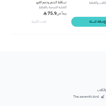
تساقط الشعر ودعم الفرو
الكلاب والقطط
العنا
العناية الصحية بالقطط
.98
75.9
يبدأ من
إضافة للسلة
نفدت الكمية
الكلاب
The.seventh.bird