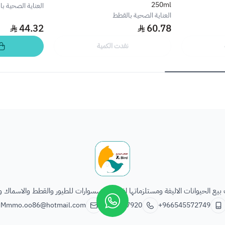
250ml
العناية الصحية ب
العناية الصحية بالقطط
44.32
60.78
نفدت الكمية
الطائر السابع للحيوانات
يع الحيوانات الاليفة ومستلزماتها اغذية واكسسوارات للطيور والقطط والاسماك و
Mmmo.oo86@hotmail.com
0112337920
+966545572749