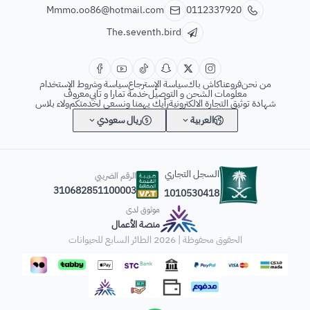
Mmmo.oo86@hotmail.com
0112337920
The.seventh.bird
من نحن
فروعنا
كاش باك
سياسة الإسترجاع
سياسة وشروط الإستخدام
معلومات الشحن و التوصيل
خدمة تمارا و تابي
معروف
شهادة توثيق التجارة الالكترونية
رأيك يهمنا ونسعى لخدمتكم
ولاء بلاس
العربية
ريال سعودي
السجل التجاري
الرقم الضريبي
310682851100003
1010530418
موثوق لدى
منصة الأعمال
الحقوق محفوظة | 2026
الطائر السابع للحيوانات