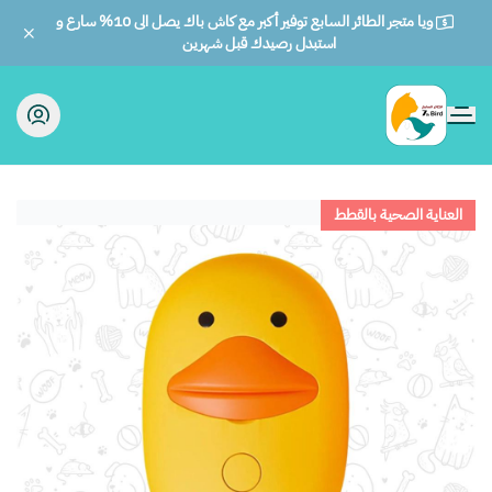
ويا متجر الطائر السابع توفير أكبر مع كاش باك يصل الى 10% سارع و
استبدل رصيدك قبل شهرين
الطائر السابع للحيوانات
العناية الصحية بالقطط