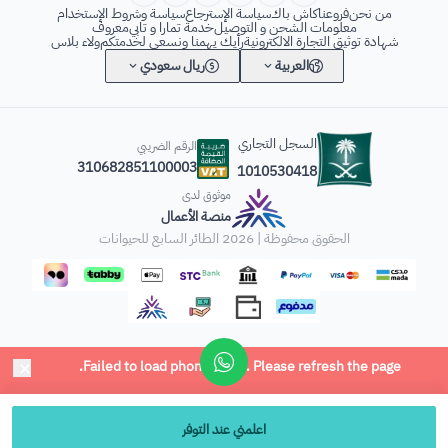
من نحن
فروعنا
كاش باك
سياسة الإسترجاع
سياسة وشروط الإستخدام
معلومات الشحن و التوصيل
خدمة تمارا و تابي
معروف
شهادة توثيق التجارة الالكترونية
رأيك يهمنا ونسعى لخدمتكم
ولاء بلاس
العربية
ريال سعودي
السجل التجاري
الرقم الضريبي
310682851100003
1010530418
موثوق لدى
منصة الأعمال
الحقوق محفوظة | 2026
الطائر السابع للحيوانات
×
Failed to load phone input. Please refresh the page
.
اعلمني عند التوفر