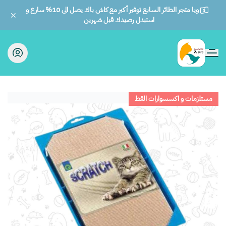
ويا متجر الطائر السابع توفير أكبر مع كاش باك يصل الى 10% سارع و
استبدل رصيدك قبل شهرين
الطائر السابع للحيوانات
مستلزمات و اكسسوارات القط