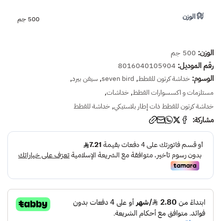
الوزن
500 جم
الوزن:
500 جم
رقم الموديل:
8016040105904
الوسوم:
,
,
,
خداشة كرتون للقطط
seven bird
سيفن بيرد
,
,
مستلزمات و اكسسوارات القطط
خداشات
,
خداشة كرتون للقطط ذات إطار بلاستيكي
خداشة للقطط
مشاركة: