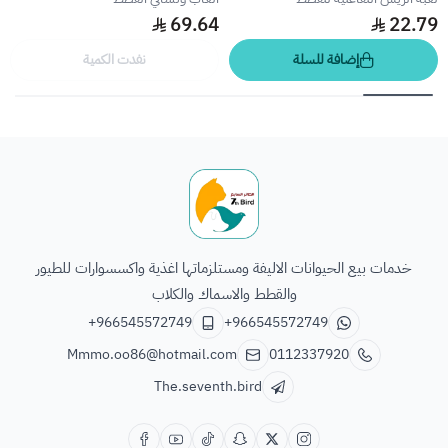
69.64
22.79
إضافة للسلة
نفدت الكمية
الطائر السابع للحيوانات
خدمات بيع الحيوانات الاليفة ومستلزماتها اغذية واكسسوارات للطيور
والقطط والاسماك والكلاب
+966545572749
+966545572749
Mmmo.oo86@hotmail.com
0112337920
The.seventh.bird