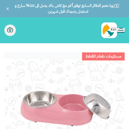
ويا متجر الطائر السابع توفير أكبر مع كاش باك يصل الى 10% سارع و
استبدل رصيدك قبل شهرين
الطائر السابع للحيوانات
مستلزمات طعام للقطط