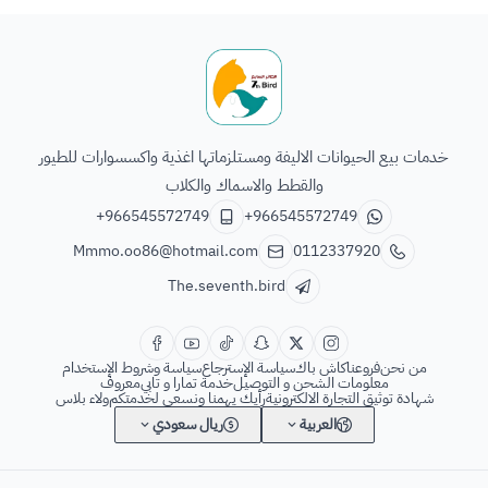
الطائر السابع للحيوانات
خدمات بيع الحيوانات الاليفة ومستلزماتها اغذية واكسسوارات للطيور
والقطط والاسماك والكلاب
+966545572749
+966545572749
Mmmo.oo86@hotmail.com
0112337920
The.seventh.bird
من نحن
فروعنا
كاش باك
سياسة الإسترجاع
سياسة وشروط الإستخدام
معلومات الشحن و التوصيل
خدمة تمارا و تابي
معروف
شهادة توثيق التجارة الالكترونية
رأيك يهمنا ونسعى لخدمتكم
ولاء بلاس
العربية
ريال سعودي