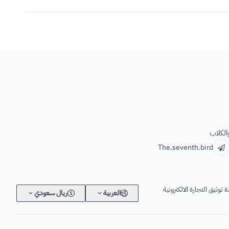
الكلاب
The.seventh.bird
 توثيق التجارة الالكترونية
العربية
ريال سعودي