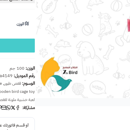
الوزن
الوزن:
100 جم
رقم الموديل:
a4149
الوسوم:
,
قفص طيور
ge
ooden bird cage toy
لعبة خشبية ملونة لقفص
مشاركة: