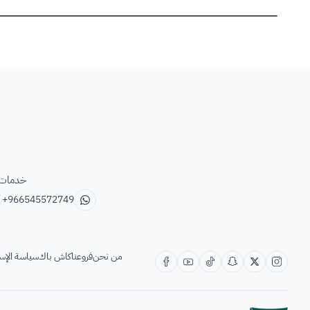
خدمات ب
+966545572749
من نحن
فروعنا
كاش باك
سياسة الإس