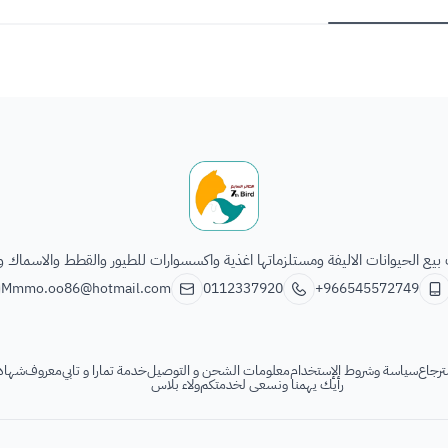
الطائر السابع للحيوانات
يع الحيوانات الاليفة ومستلزماتها اغذية واكسسوارات للطيور والقطط والاسماك و
Mmmo.oo86@hotmail.com
0112337920
+966545572749
ترجاع
سياسة وشروط الإستخدام
معلومات الشحن و التوصيل
خدمة تمارا و تابي
معروف
شهادة
رأيك يهمنا ونسعى لخدمتكم
ولاء بلاس