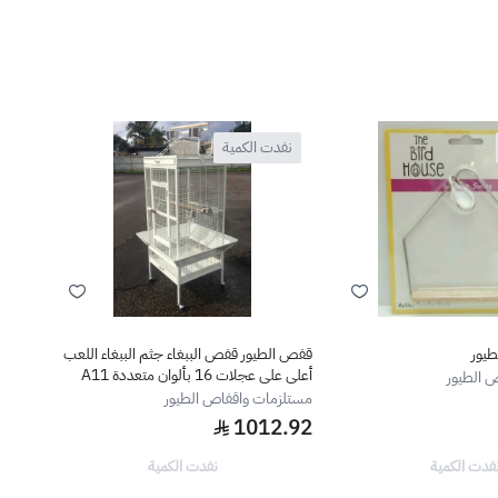
نفدت الكمية
نف
طيور
قفص الطيور قفص الببغاء جثم الببغاء اللعب
مصباح ( ك
أعلى على عجلات 16 بألوان متعددة A11
 الطيور
مستلز
مستلزمات واقفاص الطيور
.65
1012.92
فدت الكمية
نفدت الكمية