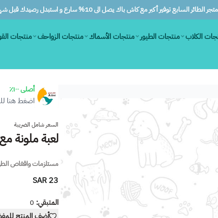
ر الطائر السابع توفير أكبر مع كاش باك يصل الى 10% سارع و استبدل رصيدك قبل شهرين
جات الكلاب
منتجات الطيور
منتجات الأسماك
منتجات الزواحف
منتجات الق
أصلى ١٠٠٪
اضغط هنا للم
السعر شامل الضريبة
لعبة ملونة م
مستلزمات واقفاص الطي
23 SAR
المتبقي:
0
أضف المنتج للمف