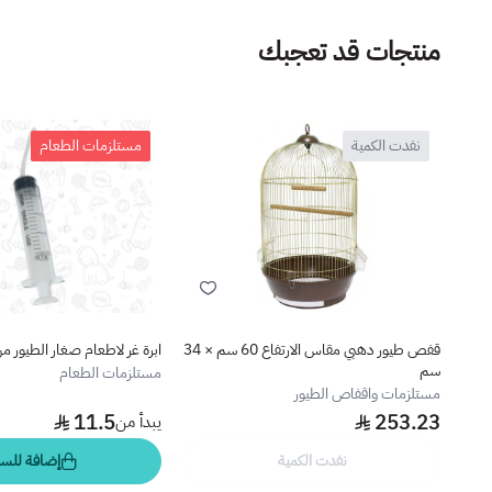
منتجات قد تعجبك
نفدت الكمية
مستلزمات الطعام
قفص طيور دهبي مقاس الارتفاع 60 سم × 34
ابرة غر لاطعام صغار الطيور م
سم
مستلزمات الطعام
مستلزمات واقفاص الطيور
11.5
253.23
يبدأ من
نفدت الكمية
إضافة للسل