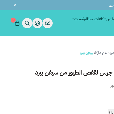
وارض
كائنات حية
البوكسات
0
زيد من ماركة
سيفن بيرد
ع جرس لقفص الطيور من سيفن بيرد
ور
ضلة