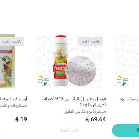
نفدت الكمية
نفدت الكمية
ن سيفن بيرد
فيرسل لاغا رمل باليانسون 15% أصداف
أرجوحة خشبية لل
لطيور الزينة 2kg
مستلزمات واقفاص
مستلزمات واقفاص الطيور
19
69.64
ة
نفدت الكمية
ن