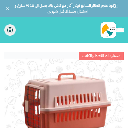
ويا متجر الطائر السابع توفير أكبر مع كاش باك يصل الى 10% سارع و
استبدل رصيدك قبل شهرين
الطائر السابع للحيوانات
مستلزمات القطط والكلاب