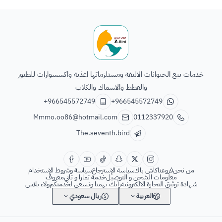
الطائر السابع للحيوانات
خدمات بيع الحيوانات الاليفة ومستلزماتها اغذية واكسسوارات للطيور
والقطط والاسماك والكلاب
+966545572749
+966545572749
Mmmo.oo86@hotmail.com
0112337920
The.seventh.bird
من نحن
فروعنا
كاش باك
سياسة الإسترجاع
سياسة وشروط الإستخدام
معلومات الشحن و التوصيل
خدمة تمارا و تابي
معروف
شهادة توثيق التجارة الالكترونية
رأيك يهمنا ونسعى لخدمتكم
ولاء بلاس
العربية
ريال سعودي