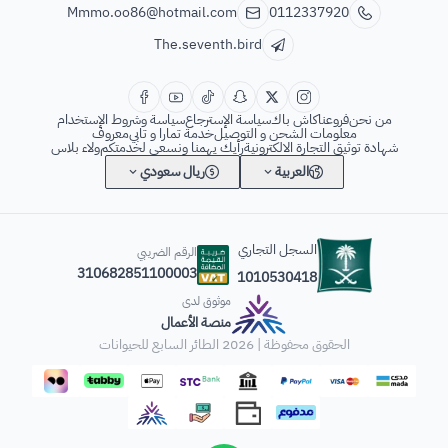
Mmmo.oo86@hotmail.com
0112337920
The.seventh.bird
من نحن
فروعنا
كاش باك
سياسة الإسترجاع
سياسة وشروط الإستخدام
معلومات الشحن و التوصيل
خدمة تمارا و تابي
معروف
شهادة توثيق التجارة الالكترونية
رأيك يهمنا ونسعى لخدمتكم
ولاء بلاس
العربية
ريال سعودي
السجل التجاري
الرقم الضريبي
310682851100003
1010530418
موثوق لدى
منصة الأعمال
الحقوق محفوظة | 2026
الطائر السابع للحيوانات