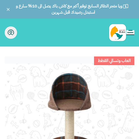
ويا متجر الطائر السابع توفير أكبر مع كاش باك يصل الى 10% سارع و
استبدل رصيدك قبل شهرين
الطائر السابع للحيوانات
العاب وتسالي القطط