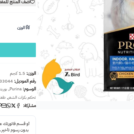
أضف المنتج للمف
الوزن
الوزن:
1.5 كجم
رقم الموديل:
33044
الوسوم:
,
Purina
بورينا
,
تحكم بكرات الشعر
طعام
مشاركة: