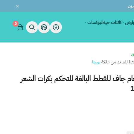
وارض
كائنات حية
البوكسات
0
ا للمزيد من ماركة
بورينا
طعام جاف للقطط البالغة للتحكم بكرات الشعر