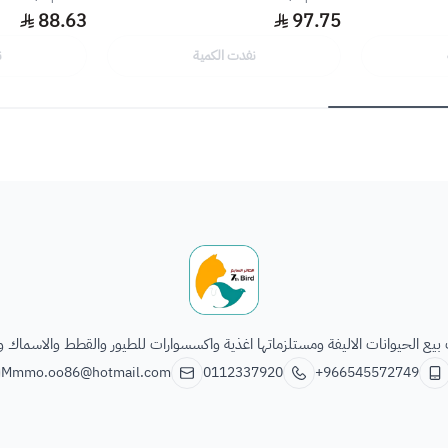
88.63
97.75
نفدت الكمية
ن
الطائر السابع للحيوانات
يع الحيوانات الاليفة ومستلزماتها اغذية واكسسوارات للطيور والقطط والاسماك و
Mmmo.oo86@hotmail.com
0112337920
+966545572749