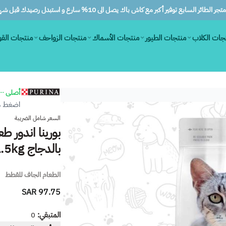
ر الطائر السابع توفير أكبر مع كاش باك يصل الى 10% سارع و استبدل رصيدك قبل شهرين
جات الكلاب
منتجات الطيور
منتجات الأسماك
منتجات الزواحف
منتجات الق
أصلى ١٠٠٪
اضغط هن
السعر شامل الضريبة
بورينا اندور 
بالدجاج 1.5kg
الطعام الجاف للقطط
97.75 SAR
المتبقي:
0