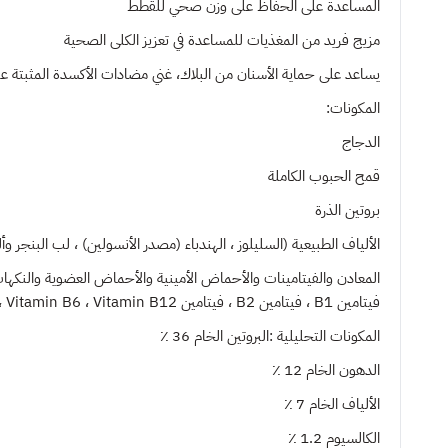
المساعدة على الحفاظ على وزن صحي للقطط
مزيج فريد من المغذيات للمساعدة في تعزيز الكلى الصحية
يساعد على حماية الأسنان من البلاك،
غني مضادات الأكسدة المثبتة علميا للدفاع
المكونات:
الدجاج
قمح الحبوب الكاملة
بروتين الذرة
الألياف الطبيعية (السليلوز ، الهندباء (مصدر الأنسولين) ، لب البنجر وألي
المعادن والفيتامينات والأحماض الأمينية والأحماض العضوية والنكهات 
فيتامين B1 ، فيتامين B2 ، فيتامين B3 ، Vitamin B6 ، Vitamin B12 فيتامين (د) ، فيتامين هـ ، الكولين ، ، توراين ، بيروفوسفات ، بيتا كاروتين ، نكهة الكبد)
المكونات التحليلية :البروتين الخام 36 ٪
الدهون الخام 12 ٪
الألياف الخام 7 ٪
الكالسيوم 1.2 ٪