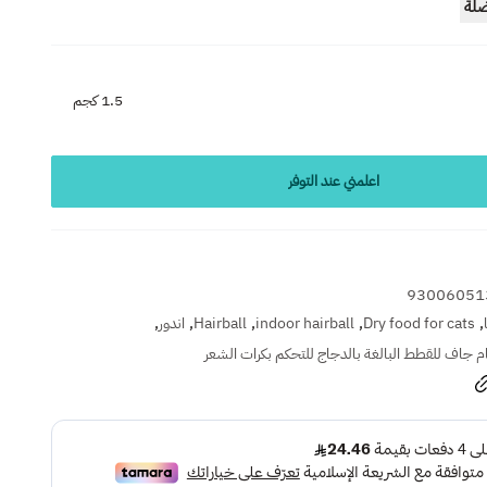
ضلة
1.5 كجم
اعلمني عند التوفر
93006051
,
,
,
,
,
Dry food for cats
indoor hairball
Hairball
اندور
 جاف للقطط البالغة بالدجاج للتحكم بكرات الشعر