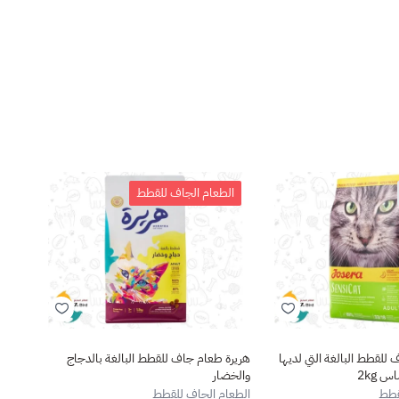
الطعام الجاف للقطط
نف
للقطط البالغة التي لديها
هريرة طعام جاف للقطط البالغة بالدجاج
هيلز 
 2kg
والخضار
بالدجاجKG
قطط
الطعام الجاف للقطط
الطعا