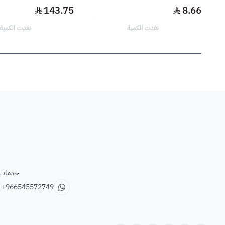
143.75
8.66
نفدت الكمية
نفدت الكمية
خدمات ب
+966545572749