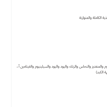
المنغنيز والنحاس والزنك واليود واليود والسيلينيوم والفيتامين أ ،