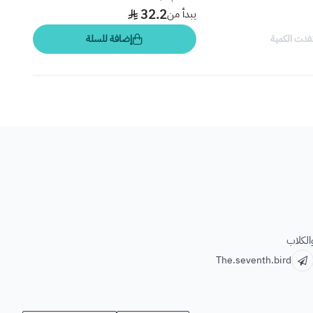
184
32.2
يبدأ من
فدت الكمية
إضافة للسلة
الكلاب
The.seventh.bird