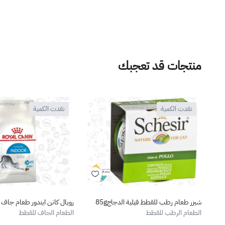
منتجات قد تعجبك
نفدت الكمية
نفدت الكمية
شيزر طعام رطب للقطط فيلية الدجاج85g
رويال كانن ايندور طعام جاف لل
الطعام الرطب للقطط
الطعام الجاف للقطط