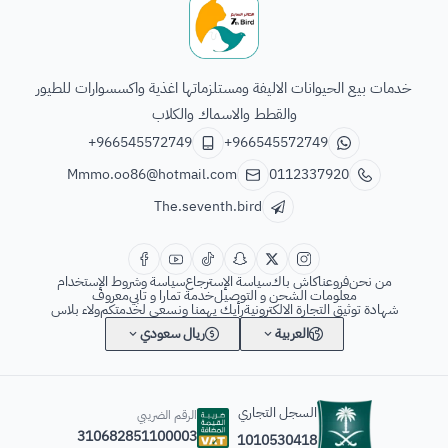
الطائر السابع للحيوانات
خدمات بيع الحيوانات الاليفة ومستلزماتها اغذية واكسسوارات للطيور
والقطط والاسماك والكلاب
+966545572749
+966545572749
Mmmo.oo86@hotmail.com
0112337920
The.seventh.bird
من نحن
فروعنا
كاش باك
سياسة الإسترجاع
سياسة وشروط الإستخدام
معلومات الشحن و التوصيل
خدمة تمارا و تابي
معروف
شهادة توثيق التجارة الالكترونية
رأيك يهمنا ونسعى لخدمتكم
ولاء بلاس
العربية
ريال سعودي
السجل التجاري
الرقم الضريبي
310682851100003
1010530418