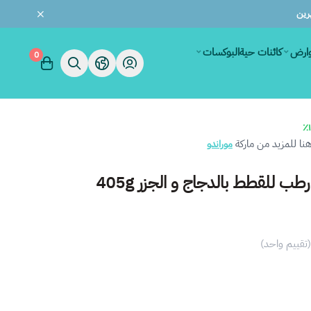
وارض
كائنات حية
البوكسات
0
ا للمزيد من ماركة
موراندو
طب للقطط بالدجاج و الجزر 405g
(تقييم واحد)