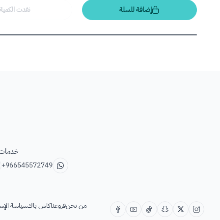
إضافة للسلة
نفدت الكمية
خدمات ب
+966545572749
من نحن
فروعنا
كاش باك
سياسة الإس