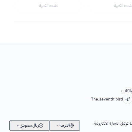
فدت الكمية
نفدت الكمية
الكلاب
The.seventh.bird
 توثيق التجارة الالكترونية
العربية
ريال سعودي