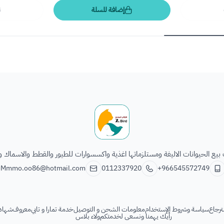
إضافة للسلة
ن
الطائر السابع للحيوانات
يع الحيوانات الاليفة ومستلزماتها اغذية واكسسوارات للطيور والقطط والاسماك و
Mmmo.oo86@hotmail.com
0112337920
+966545572749
ترجاع
سياسة وشروط الإستخدام
معلومات الشحن و التوصيل
خدمة تمارا و تابي
معروف
شهادة
رأيك يهمنا ونسعى لخدمتكم
ولاء بلاس