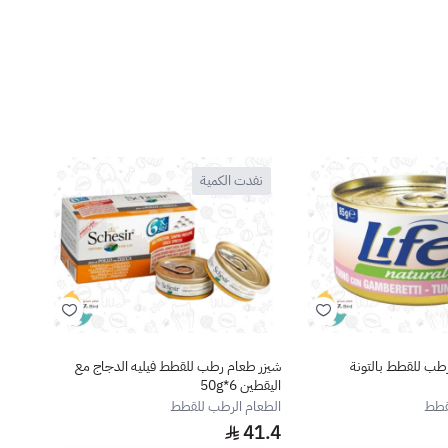
نفدت الكمية
ال
طب للقطط بالتونة
شيزر طعام رطب للقطط فيليه الدجاج مع
شيزر 
اليقطين 6*50g
140g
قطط
الطعام الرطب للقطط
الطعا
1.5
41.4