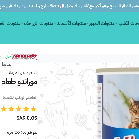
ر الطائر السابع توفير أكبر مع كاش باك يصل الى 10% سارع و استبدل رصيدك قبل شهرين
جات الكلاب
منتجات الطيور
منتجات الأسماك
منتجات الزواحف
منتجات الق
أصلى ١٠٠٪
اضغط هن
السعر شامل الضريبة
موراندو طعام ر
الطعام الرطب للقطط
8.05 SAR
تم شراءه:
26
مرة