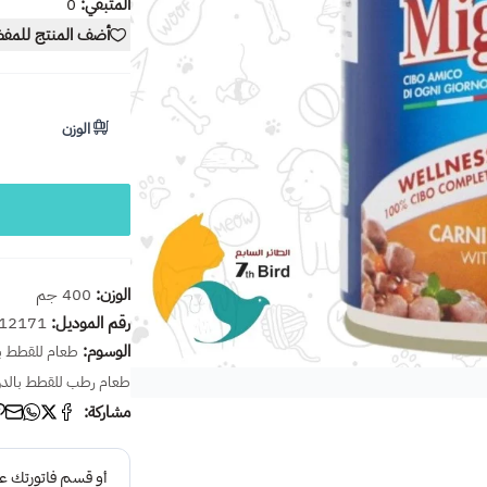
المتبقي:
0
أضف المنتج للمف
الوزن
الوزن:
400 جم
رقم الموديل:
12171
الوسوم:
طعام للقطط با
طعام رطب للقطط بالد
مشاركة: