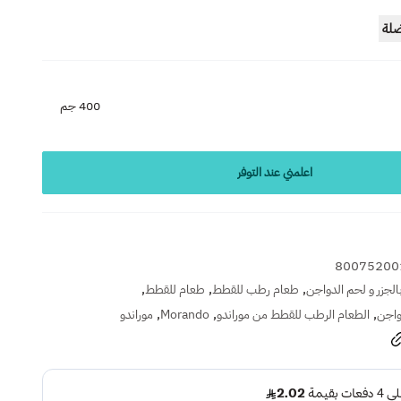
ضلة
400 جم
اعلمني عند التوفر
80075200
,
,
,
لجزر و لحم الدواجن
طعام رطب للقطط
طعام للقطط
,
,
,
واجن
الطعام الرطب للقطط من موراندو
Morando
موراندو