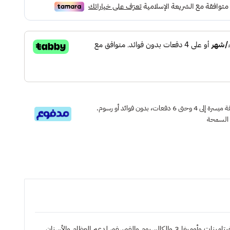
قسم دفعاتك بطريقة ميسرة إلى 4 وحتى 6 دفعات، بدون فوائد أو رسوم.
 السمحة
ميجليور موراندو طعام رطب للقطط بلحم الدواجن و الجزر 400g تركيبة مصممة لضمان العناصر الغذائية الأساسية اللازمة لرفاهية قطتك، بما في ذلك الفيتامينات وأوميغا 3 والكالسيوم والفوسفور لدعم العظام والأسنان