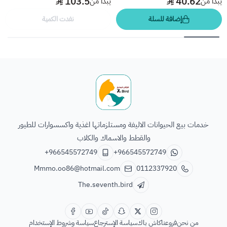
103.5
40.62
يبدأ من
يبدأ من
إضافة للسلة
نفدت الكمية
الطائر السابع للحيوانات
خدمات بيع الحيوانات الاليفة ومستلزماتها اغذية واكسسوارات للطيور
والقطط والاسماك والكلاب
+966545572749
+966545572749
Mmmo.oo86@hotmail.com
0112337920
The.seventh.bird
من نحن
فروعنا
كاش باك
سياسة الإسترجاع
سياسة وشروط الإستخدام