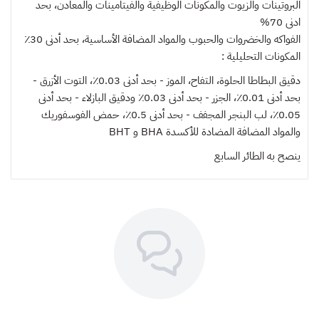
البروتينات والزيوت والمكونات الوظيفية والفيتامينات والمعادن، بحد
ادنى 70%
الفواكه والخضروات والحبوب والمواد المضافة الأساسية، بحد أدنى 30٪
المكونات التحليلية :
دقيق البطاطا الحلوة، التفاح، الموز - بحد أدنى 0.03٪، التوت الأزرق -
بحد أدنى 0.01٪، الجزر - بحد أدنى 0.03٪ ودقيق البازلاء - بحد أدنى
0.05٪، لب البنجر المجفف - بحد أدنى 0.5٪، حمض الفوسفوريك
والمواد المضافة المضادة للأكسدة BHA و BHT
ينصح به
الطائر السابع