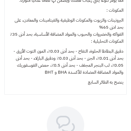
مما يوفر تنوعًا يلبي رغبات قطتك ويضمن لها نظامًا غذائيًا متوازنًا.
المكونات :
البروتينات والزيوت والمكونات الوظيفية والفيتامينات والمعادن، على
بحد ادنى 65%
الفواكه والخضروات والحبوب والمواد المضافة الأساسية، بحد أدنى 35٪
المكونات التحليلية :
دقيق البطاطا الحلوة، التفاح - بحد أدنى 0.03٪، الموز، التوت الأزرق -
بحد أدنى 0.01٪، الجزر - بحد أدنى 0.03٪ ودقيق البازلاء - بحد أدنى
0.05٪، لب البنجر المجفف - بحد أدنى 0.5٪، حمض الفوسفوريك
والمواد المضافة المضادة للأكسدة BHA و BHT
ينصح به
الطائر السابع