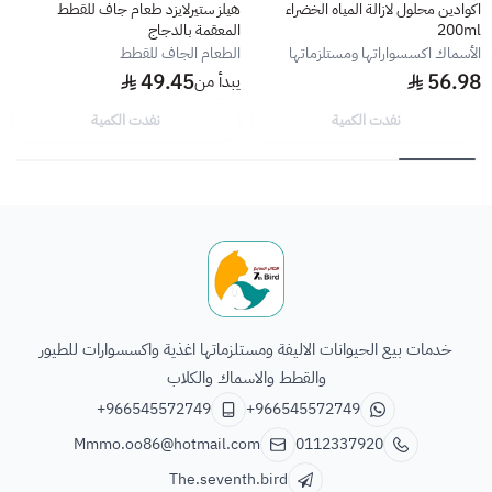
اكوادين محلول لازالة المياه الخضراء
هيلز ستيرلايزد طعام جاف للقطط
200ml
المعقمة بالدجاج
الأسماك اكسسواراتها ومستلزماتها
الطعام الجاف للقطط
49.45
56.98
يبدأ من
نفدت الكمية
نفدت الكمية
الطائر السابع للحيوانات
خدمات بيع الحيوانات الاليفة ومستلزماتها اغذية واكسسوارات للطيور
والقطط والاسماك والكلاب
+966545572749
+966545572749
Mmmo.oo86@hotmail.com
0112337920
The.seventh.bird