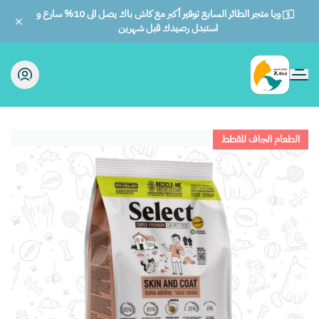
ويا متجر الطائر السابع توفير أكبر مع كاش باك يصل الى 10% سارع و
استبدل رصيدك قبل شهرين
الطائر السابع للحيوانات
الطعام الجاف للقطط