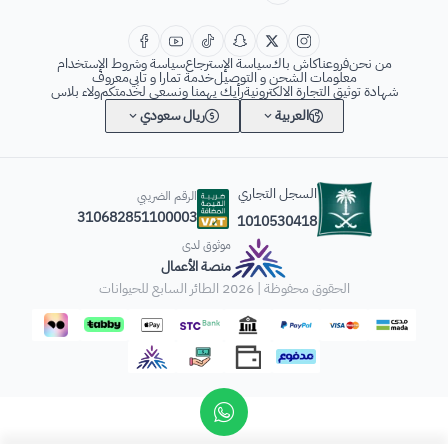
من نحن
فروعنا
كاش باك
سياسة الإسترجاع
سياسة وشروط الإستخدام
معلومات الشحن و التوصيل
خدمة تمارا و تابي
معروف
شهادة توثيق التجارة الالكترونية
رأيك يهمنا ونسعى لخدمتكم
ولاء بلاس
العربية
ريال سعودي
السجل التجاري
الرقم الضريبي
310682851100003
1010530418
موثوق لدى
منصة الأعمال
الحقوق محفوظة | 2026
الطائر السابع للحيوانات