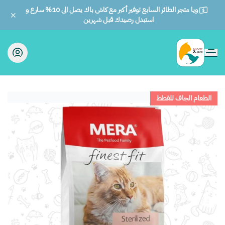
ويا متجر الطائر السابع توفير أكبر مع كاش باك يصل الى 10% سارع و
استبدل رصيدك قبل شهرين
الطائر السابع للحيوانات
الطعام الجاف للقطط