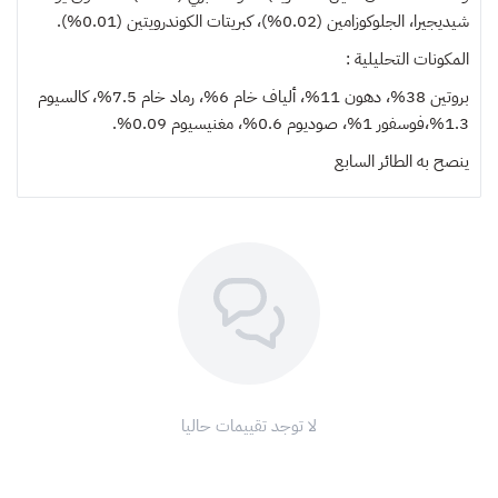
شيديجيرا، الجلوكوزامين (0.02%)، كبريتات الكوندرويتين (0.01%).
المكونات التحليلية :
بروتين 38%، دهون 11%، ألياف خام 6%، رماد خام 7.5%، كالسيوم
1.3%،فوسفور 1%، صوديوم 0.6%، مغنيسيوم 0.09%.
ينصح به
الطائر السابع
لا توجد تقييمات حاليا