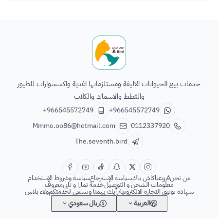
الطائر السابع للحيوانات
خدمات بيع الحيوانات الاليفة ومستلزماتها اغذية واكسسوارات للطيور
والقطط والاسماك والكلاب
+966545572749
+966545572749
Mmmo.oo86@hotmail.com
0112337920
The.seventh.bird
من نحن
فروعنا
كاش باك
سياسة الإسترجاع
سياسة وشروط الإستخدام
معلومات الشحن و التوصيل
خدمة تمارا و تابي
معروف
شهادة توثيق التجارة الالكترونية
رأيك يهمنا ونسعى لخدمتكم
ولاء بلاس
العربية
ريال سعودي