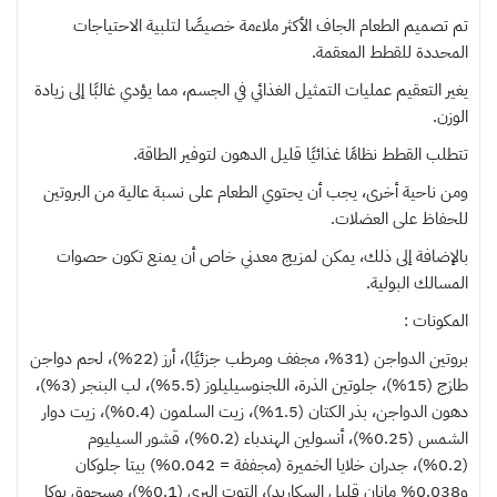
تم تصميم الطعام الجاف الأكثر ملاءمة خصيصًا لتلبية الاحتياجات
المحددة للقطط المعقمة.
يغير التعقيم عمليات التمثيل الغذائي في الجسم، مما يؤدي غالبًا إلى زيادة
الوزن.
تتطلب القطط نظامًا غذائيًا قليل الدهون لتوفير الطاقة.
ومن ناحية أخرى، يجب أن يحتوي الطعام على نسبة عالية من البروتين
للحفاظ على العضلات.
بالإضافة إلى ذلك، يمكن لمزيج معدني خاص أن يمنع تكون حصوات
المسالك البولية.
المكونات :
بروتين الدواجن (31%، مجفف ومرطب جزئيًا)، أرز (22%)، لحم دواجن
طازج (15%)، جلوتين الذرة، اللجنوسيليلوز (5.5%)، لب البنجر (3%)،
دهون الدواجن، بذر الكتان (1.5%)، زيت السلمون (0.4%)، زيت دوار
الشمس (0.25%)، أنسولين الهندباء (0.2%)، قشور السيليوم
(0.2%)، جدران خلايا الخميرة (مجففة = 0.042%) بيتا جلوكان
و0.038% مانان قليل السكاريد)، التوت البري (0.1%)، مسحوق يوكا