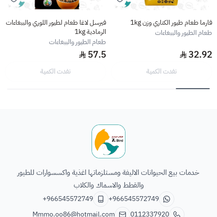
فارما طعام طيور الكناري وزن 1kg
فيرسل لاغا طعام لطيور اللوري والببغاءات
الرمادية 1kg
طعام الطيور والببغاءات
طعام الطيور والببغاءات
57.5
32.92
نفدت الكمية
نفدت الكمية
الطائر السابع للحيوانات
خدمات بيع الحيوانات الاليفة ومستلزماتها اغذية واكسسوارات للطيور
والقطط والاسماك والكلاب
+966545572749
+966545572749
Mmmo.oo86@hotmail.com
0112337920