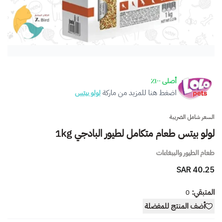
أصلى ١٠٠٪
اضغط هنا للمزيد من ماركة
لولو بيتس
السعر شامل الضريبة
لولو بيتس طعام متكامل لطيور البادجي 1kg
طعام الطيور والببغاءات
40.25 SAR
المتبقي:
0
أضف المنتج للمفضلة