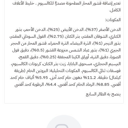
تعتبر إضافة قشور المحار المطحونة مصدرًا للكالسيوم . خليط الأعلاف
الكامل.
المكونات:
الدخن الأصفر (37%)، الدخن الأبيض (25%)، الدخن الأحمر، بذور
الكناري، الشوفان المقشر، بذر الكتان (2.75%)، الفول السوداني المقشر،
بذور النيجر (1%)، الذرة البيضاء، الذرة الحمراء، قشور المحار من الحجر
الجيري (1%)، بذور عباد الشمس منزوعة القشور (0.5%)، دقيق فول
الصويا، دقيق الذرة، أوراق الكينا المجففة (0.25%)، دقيق القمح،
البرسيم الحجازي، مسحوق البابايا، زيت بذر الكتان، كربونات الكالسيوم،
فوسفات ثنائي الكالسيوم. المكونات التحليلية: البروتين الخام (طريقة
كيلدال) دقيقة. 11.2% دهون خام كحد أدنى. 5.95% ألياف خام كحد
أقصى. 8.85%، الرماد الخام كحد أقصى. 4.4%، الرطوبة كحد أقصى
ينصح به
الطائر السابع