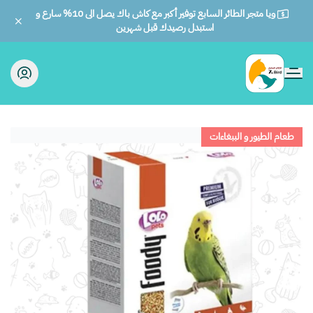
ويا متجر الطائر السابع توفير أكبر مع كاش باك يصل الى 10% سارع و
استبدل رصيدك قبل شهرين
الطائر السابع للحيوانات
طعام الطيور و الببغاءات