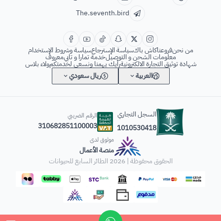
The.seventh.bird
من نحن
فروعنا
كاش باك
سياسة الإسترجاع
سياسة وشروط الإستخدام
معلومات الشحن و التوصيل
خدمة تمارا و تابي
معروف
شهادة توثيق التجارة الالكترونية
رأيك يهمنا ونسعى لخدمتكم
ولاء بلاس
العربية
ريال سعودي
السجل التجاري
الرقم الضريبي
310682851100003
1010530418
موثوق لدى
منصة الأعمال
الحقوق محفوظة | 2026
الطائر السابع للحيوانات