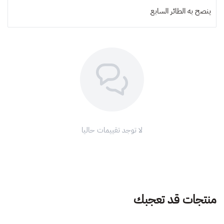
ينصح به
الطائر السابع
لا توجد تقييمات حاليا
منتجات قد تعجبك