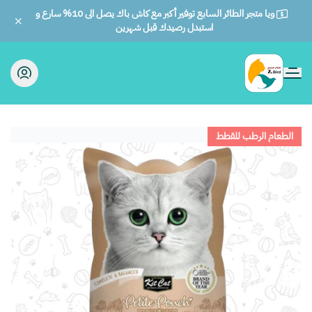
ويا متجر الطائر السابع توفير أكبر مع كاش باك يصل الى 10% سارع و
استبدل رصيدك قبل شهرين
الطائر السابع للحيوانات
الطعام الرطب للقطط