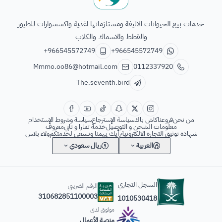
الطائر السابع للحيوانات
خدمات بيع الحيوانات الاليفة ومستلزماتها اغذية واكسسوارات للطيور
والقطط والاسماك والكلاب
+966545572749
+966545572749
Mmmo.oo86@hotmail.com
0112337920
The.seventh.bird
من نحن
فروعنا
كاش باك
سياسة الإسترجاع
سياسة وشروط الإستخدام
معلومات الشحن و التوصيل
خدمة تمارا و تابي
معروف
شهادة توثيق التجارة الالكترونية
رأيك يهمنا ونسعى لخدمتكم
ولاء بلاس
العربية
ريال سعودي
السجل التجاري
الرقم الضريبي
310682851100003
1010530418
موثوق لدى
منصة الأعمال