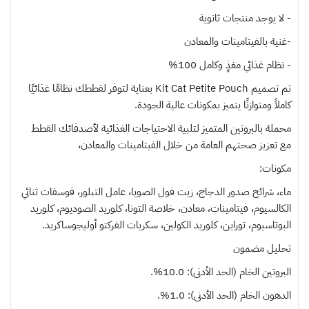
- لا يوجد منتجات ثانوية
-غنية بالفيتامينات والمعادن
- نظام غذائي مغذٍ وكامل 100%
تم تصميم Kit Cat Petite Pouch بعناية لتوفر لقططك نظامًا غذائيًا
كاملاً ومتوازنًا يتميز بمكونات عالية الجودة.
محملة بالبروتين المتميز لتلبية الاحتياجات الغذائية لأصدقائك القطط
مع تعزيز صحتهم العامة من خلال الفيتامينات والمعادن،
مكونات:
ماء، شرائح صدور الدجاج، زيت فول الصويا، عامل التبلور، فوسفات ثنائي
الكالسيوم، فيتامينات، معادن، خلاصة التونا، كلوريد الصوديوم، كلوريد
البوتاسيوم، توراين، كلوريد الكولين، سكريات الفركتو أوليجوساكريد.
تحليل مضمون
البروتين الخام (الحد الأدنى): 10.0%.
الدهون الخام (الحد الأدنى): 1.0%.