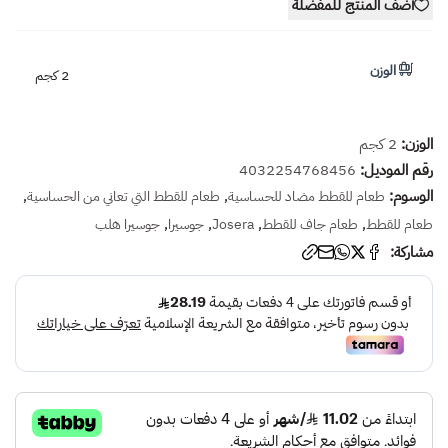
أضف المنتج للمفضلة
الوزن
2 كجم
الوزن:
2 كجم
رقم الموديل:
4032254768456
الوسوم:
,
,
طعام للقطط مضاد للحساسية
طعام للقطط التي تعاني من الحساسية
,
,
,
,
طعام للقطط
طعام جاف للقطط
Josera
جوسيرا
جوسيرا هلب
مشاركة: