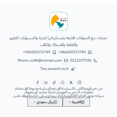
الطائر السابع للحيوانات
خدمات بيع الحيوانات الاليفة ومستلزماتها اغذية واكسسوارات للطيور
والقطط والاسماك والكلاب
+966545572749
+966545572749
Mmmo.oo86@hotmail.com
0112337920
The.seventh.bird
من نحن
فروعنا
كاش باك
سياسة الإسترجاع
سياسة وشروط الإستخدام
معلومات الشحن و التوصيل
خدمة تمارا و تابي
معروف
شهادة توثيق التجارة الالكترونية
رأيك يهمنا ونسعى لخدمتكم
ولاء بلاس
العربية
ريال سعودي