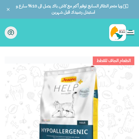
ويا متجر الطائر السابع توفير أكبر مع كاش باك يصل الى 10% سارع و
استبدل رصيدك قبل شهرين
الطائر السابع للحيوانات
الطعام الجاف للقطط