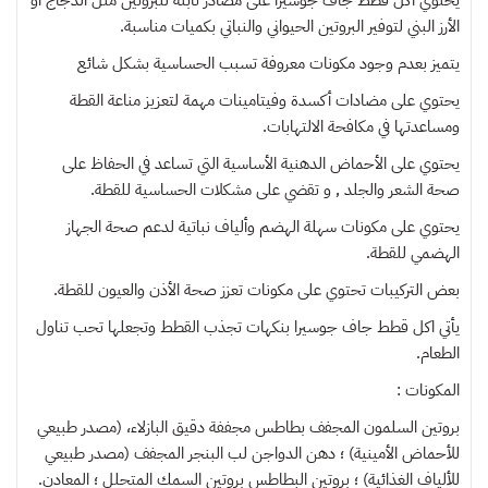
يحتوي اكل قطط جاف جوسيرا على مصادر ثابتة للبروتين مثل الدجاج أو
الأرز البني لتوفير البروتين الحيواني والنباتي بكميات مناسبة.
يتميز بعدم وجود مكونات معروفة تسبب الحساسية بشكل شائع
يحتوي على مضادات أكسدة وفيتامينات مهمة لتعزيز مناعة القطة
ومساعدتها في مكافحة الالتهابات.
يحتوي على الأحماض الدهنية الأساسية التي تساعد في الحفاظ على
صحة الشعر والجلد , و تقضي على مشكلات الحساسية للقطة.
يحتوي على مكونات سهلة الهضم وألياف نباتية لدعم صحة الجهاز
الهضمي للقطة.
بعض التركيبات تحتوي على مكونات تعزز صحة الأذن والعيون للقطة.
يأتي اكل قطط جاف جوسيرا بنكهات تجذب القطط وتجعلها تحب تناول
الطعام.
المكونات :
بروتين السلمون المجفف بطاطس مجففة دقيق البازلاء، (مصدر طبيعي
للأحماض الأمينية) ؛ دهن الدواجن لب البنجر المجفف (مصدر طبيعي
للألياف الغذائية) ؛ بروتين البطاطس بروتين السمك المتحلل ؛ المعادن.