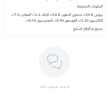
المكونات التحليلية:
بروتين 29.8٪، محتوى الدهون 14.8٪، الياف 2.1٪، المعادن 7.0٪،
الكالسيوم 1.20٪، الفوسفور 0.95٪، المغنيسيوم 0،70٪،
ينصح به
الطائر السابع
لا توجد تقييمات حاليا