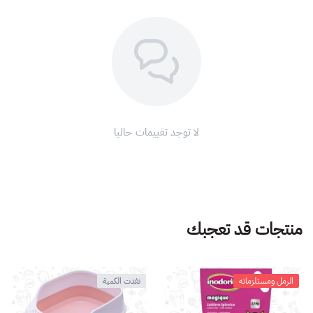
لا توجد تقييمات حاليا
منتجات قد تعجبك
الرمل ومستلزماته
نفدت الكمية