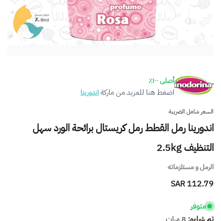
أصلى ١٠٠٪
اضغط هنا للمزيد من ماركة
اندورينا
السعر شامل الضريبة
اندورينا رمل القطط رمل كريستال برائحة الورد سهل
التنظيف 2.5kg
الرمل و مستلزماته
112.79 SAR
متوفر
تم شراءه:
8
مرات