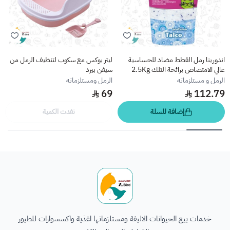
اندورينا رمل القطط مضاد للحساسية
ليتر بوكس مع سكوب لتنظيف الرمل من
عالي الامتصاص برائحة التلك 2.5Kg
سيفن بيرد
الرمل و مستلزماته
الرمل ومستلزماته
69
112.79
إضافة للسلة
نفدت الكمية
الطائر السابع للحيوانات
خدمات بيع الحيوانات الاليفة ومستلزماتها اغذية واكسسوارات للطيور