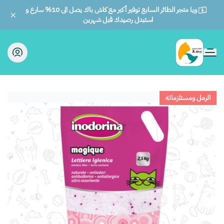
ويا متجر الطائر السابع توفير أكبر مع كاش باك يصل الى 10% سارع و
استبدل رصيدك قبل شهرين
الطائر السابع للحيوانات
الرمل ومستلزماته