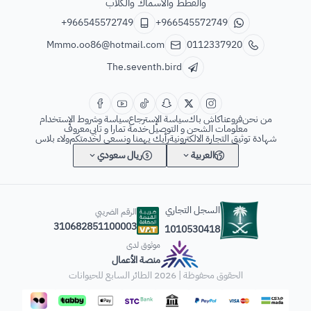
والقطط والاسماك والكلاب
+966545572749
+966545572749
Mmmo.oo86@hotmail.com
0112337920
The.seventh.bird
من نحن
فروعنا
كاش باك
سياسة الإسترجاع
سياسة وشروط الإستخدام
معلومات الشحن و التوصيل
خدمة تمارا و تابي
معروف
شهادة توثيق التجارة الالكترونية
رأيك يهمنا ونسعى لخدمتكم
ولاء بلاس
العربية
ريال سعودي
السجل التجاري
الرقم الضريبي
310682851100003
1010530418
موثوق لدى
منصة الأعمال
الحقوق محفوظة | 2026
الطائر السابع للحيوانات