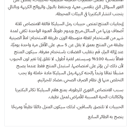
الفور السوائل التي يتلامس معها، ويحتفظ بالبول والروائح الكريهة وبالتالي
يتجنب انتشار البكتيريا في البيئات المحيطة.
إيجابيات المنتج:تمتص حبيبات رمل السيليكا فائقة الامتصاص ثلاثة
أضعاف وزنها من السائل.مريح ويدوم طويلاً، العبوة الواحدة تكفي لمدة
شهر من الاستخدام لقطة متوسطة الوزن طريقة الاستخدام: املأ الصينية
بطبقة من المنتج بعمق لا يقل عن 5 سم. على الأقل مرة واحدة يوميًا،
عند إزالة البراز، قم بتقليب الفضلات باستخدام مغرفة. سيكون المنتج
فعالاً بنسبة 100% وسيستمر لفترة أطول. لا تقلق إذا تغير لون الحبوب
لأن ذلك لن يؤثر على امتصاصها. استبدل المنتج فقط عندما يصبح
مشبعًا تمامًا وتبدأ رائحته كريهة.رمل السيليكا مادة خاملة ولا يجب
التخلص منها في نظام الصرف الصحي..مضاد للجراثيم.
بسبب الامتصاص الفوري للرطوبة، يمنع هلام السيليكا تكاثر البكتيريا
والكائنات الحية المسببة للأمراض.لمنزل نظيف.
الحبيبات لا تلتصق بالساقين، لذلك سيكون المنزل دائمًا نظيفًا ومريحًا‏
ينصح به
الطائر السابع