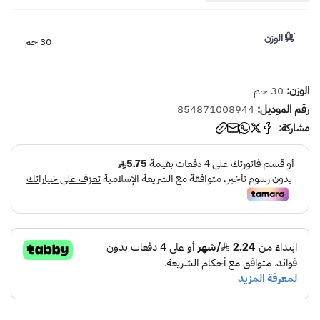
الوزن
30 جم
الوزن:
30 جم
رقم الموديل:
854871008944
مشاركة: