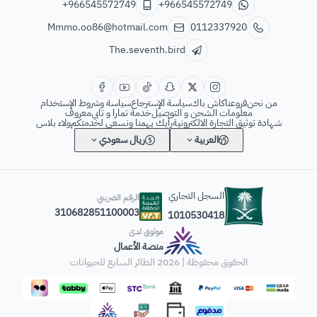
+966545572749
+966545572749
Mmmo.oo86@hotmail.com
0112337920
The.seventh.bird
من نحن
فروعنا
كاش باك
سياسة الإسترجاع
سياسة وشروط الإستخدام
معلومات الشحن و التوصيل
خدمة تمارا و تابي
معروف
شهادة توثيق التجارة الالكترونية
رأيك يهمنا ونسعى لخدمتكم
ولاء بلاس
العربية
ريال سعودي
السجل التجاري
الرقم الضريبي
310682851100003
1010530418
موثوق لدى
منصة الأعمال
الحقوق محفوظة | 2026
الطائر السابع للحيوانات