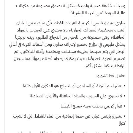
وجبات خفيفة صحية ولذيذة بشكل لا يصدق مصنوعة من مكونات
عالية الجودة "من الدرجة البشرية".
حلوى تشورو بايتس الكريمية الفريدة للقطط تأتي مباشرة من اليابان.
الشورو منخفضة السعرات الحرارية، ولا تحتوي على الحبوب والمواد
الحافظة، وهي مصنوعة من اللحوم من الدجاج الطليق، ويتم تربيتها
بشكل طبيعي في مزارع تخضع لإشراف صارم، ومن أسماك التونة في أعالي
البحار التي يتم صيدها بطريقة مستدامة ومعتمدة وآمنة للدلافين. تم
تصميم العبوة خصيصًا بحيث يمكنك إطعام قطتك يدويًا، مما سيعزز
الرابطة بينكما بشكل أكبر.
يعامل قط تشورو:
• يعتبر لحم التونة أو السلمون أو الدجاج هو المكون الأول دائمًا
• لا تحتوي على الحبوب والمواد الحافظة والألوان الصناعية
• قوام كريمي ورطب تحبه جميع القطط
• تشورو بايتس عبارة عن حصة إضافية من الماء للقطط التي لا تشرب
كثيرًا