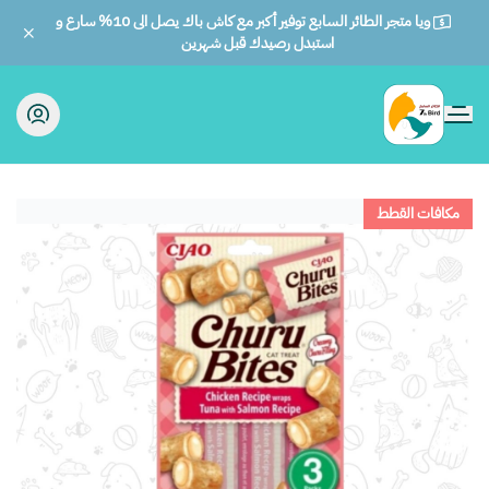
ويا متجر الطائر السابع توفير أكبر مع كاش باك يصل الى 10% سارع و
استبدل رصيدك قبل شهرين
الطائر السابع للحيوانات
مكافات القطط