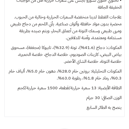
• تحتوي حلوى تشورو بايتس على سعرات حرارية أقل من الوجبات
الخفيفة الجافة
علاجات القطط لدينا منخفضة السعرات الحرارية وخالية من الحبوب.
محضرة بدون مواد حافظة وألوان صناعية. يأتي اللحم من دجاج طبيعي
ومربى طبيعي وسمك التونة من أعماق البحار، ويتم صيده بطريقة
مستدامة ومعتمدة، وآمنة للدلافين.
المكونات: دجاج (41.6%)، تونة (32.9%)، تابيوكا (مجففة)، مسحوق
بياض البيض، كازينات الصوديوم، خلاصة الدجاج، خلاصة الخميرة،
خلاصة التونة، خلاصة الشاي الأخضر.
المكونات التحليلية: بروتين خام 28.0%، دهون خام 5.0%، ألياف خام
0.3%، رماد خام 1.8%، رطوبة 63.0%.
الطاقة الأيضية: 13 سعرة حرارية/قطعة، 1500 سعرة حرارية/كجم
الوزن الصافي: 30 جرام
ينصح به
الطائر السابع