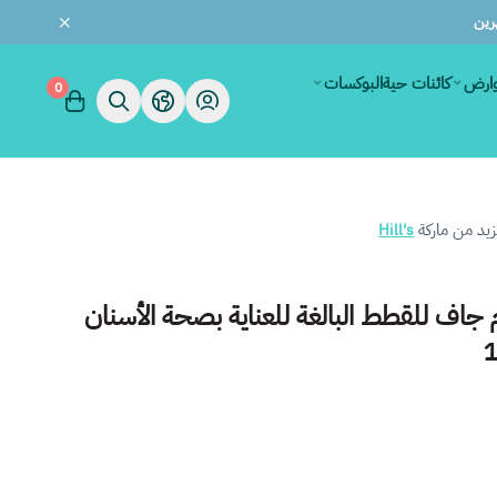
وارض
كائنات حية
البوكسات
0
يد من ماركة
Hill's
t/ طعام جاف للقطط البالغة للعناية بصحة الأسنان