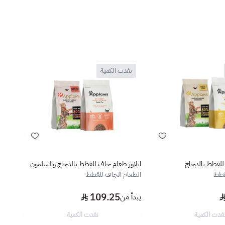
نفدت الكمية
نف
للقطط بالدجاج
ابلاوز طعام جاف للقطط بالدجاج والسلمون
كانفي
الشعر والجلد g
قطط
الطعام الجاف للقطط
العنا
7.5
109.25
يبدأ من
فدت الكمية
نفدت الكمية