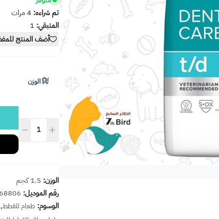
متوفر
تم شراءه:
4
مرات
المتبقي:
1
أضف المنتج للمف
الوزن
الوزن:
1.5 كجم
رقم الموديل:
68806
الوسوم:
,
طعام للقطط