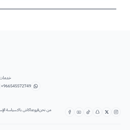
خدمات ب
+966545572749
من نحن
فروعنا
كاش باك
سياسة الإس