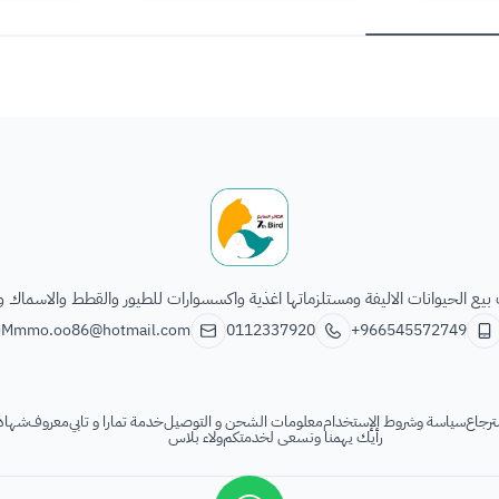
الطائر السابع للحيوانات
يع الحيوانات الاليفة ومستلزماتها اغذية واكسسوارات للطيور والقطط والاسماك و
Mmmo.oo86@hotmail.com
0112337920
+966545572749
ترجاع
سياسة وشروط الإستخدام
معلومات الشحن و التوصيل
خدمة تمارا و تابي
معروف
شهادة
رأيك يهمنا ونسعى لخدمتكم
ولاء بلاس