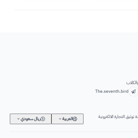
الكلاب
The.seventh.bird
 توثيق التجارة الالكترونية
العربية
ريال سعودي