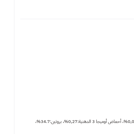
المكونات التحليلية :أحماض أوميجا 6 الدهنية:3,25%، الكالسيوم:0.95%، محتوى البوتاسيوم:0.79%، محتوى التورين:0.2، محتوى المغنيسيوم:0,072%، أحماض أوميجا 3 الدهنية:0,27%، بروتين:34.7%،