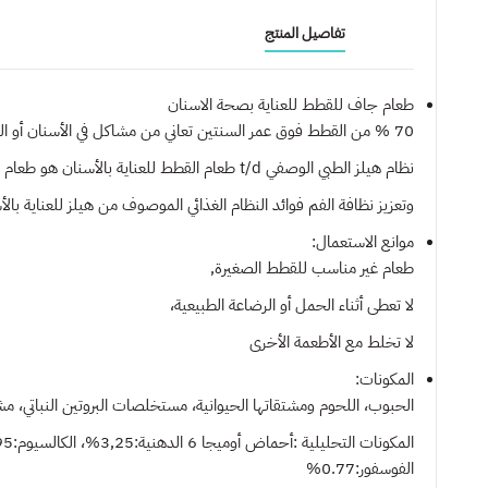
تفاصيل المنتج
طعام جاف للقطط للعناية بصحة الاسنان
70 % من القطط فوق عمر السنتين تعاني من مشاكل في الأسنان أو اللثة، والتي غالبًا ما تسبب لها الألم.
نظام هيلز الطبي الوصفي t/d طعام القطط للعناية بالأسنان هو طعام غذائي محدد، يهدف إلى الحفاظ على صحة أسنان ولثة القطط،
وتعزيز نظافة الفم فوائد النظام الغذائي الموصوف من هيلز للعناية بال
موانع الاستعمال:
طعام غير مناسب للقطط الصغيرة,
لا تعطى أثناء الحمل أو الرضاعة الطبيعية،
لا تخلط مع الأطعمة الأخرى
المكونات:
الحبوب، اللحوم ومشتقاتها الحيوانية، مستخلصات البروتين النباتي، 
الفوسفور:0.77%