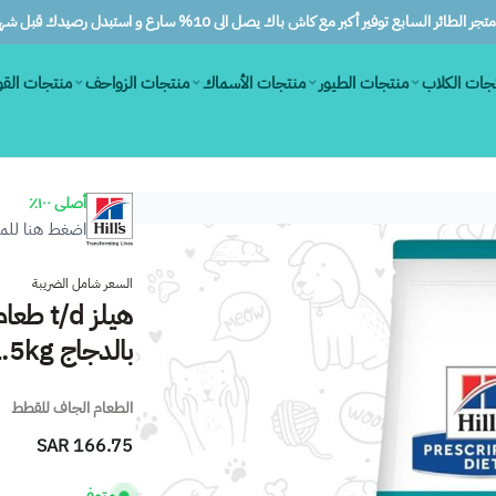
ر الطائر السابع توفير أكبر مع كاش باك يصل الى 10% سارع و استبدل رصيدك قبل شهرين
جات الكلاب
منتجات الطيور
منتجات الأسماك
منتجات الزواحف
منتجات الق
أصلى ١٠٠٪
اضغط هنا للمز
السعر شامل الضريبة
هيلز d
بالدجاج 1.5kg
الطعام الجاف للقطط
166.75 SAR