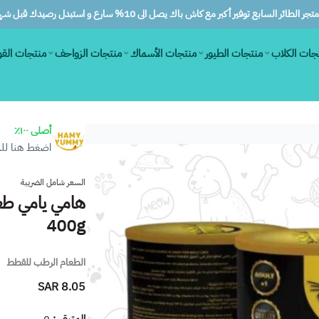
ر الطائر السابع توفير أكبر مع كاش باك يصل الى 10% سارع و استبدل رصيدك قبل شهرين
جات الكلاب
منتجات الطيور
منتجات الأسماك
منتجات الزواحف
منتجات الق
أصلى ١٠٠٪
اضغط هنا للم
السعر شامل الضريبة
هامي يامي طعا
400g
الطعام الرطب للقطط
8.05 SAR