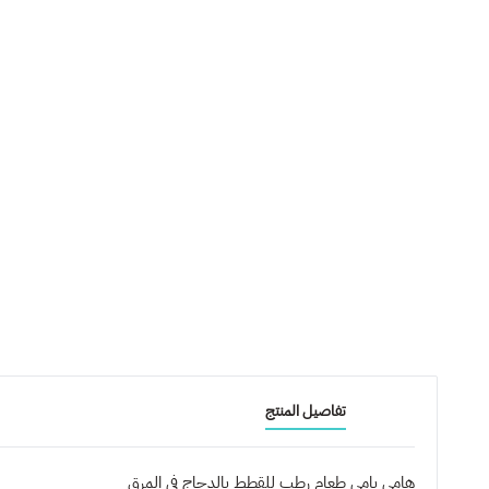
تفاصيل المنتج
هامي يامي طعام رطب للقطط بالدجاج في المرق