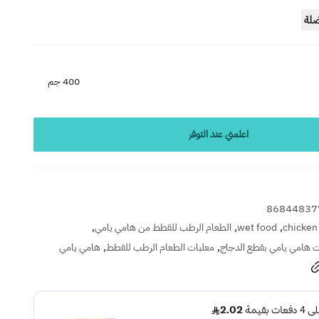
ضلة
400 جم
اعلمني عند التوفر
86844837
,
,
,
chicken
wet food
الطعام الرطب للقطط من هامي يامي
,
,
ت هامي يامي بقطع الدجاج
معلبات الطعام الرطب للقطط
هامي يامي