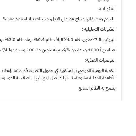
المكونات:
اللحوم ومشتقاتها دجاج 4٪ على الاقل، منتجات نباتية، مواد معدنية.
المكونات التحليلية :
البروتين 7.5٪دهون خام 4.0٪ الياف خام 0.4%، رماد خام 3.0%، رطوبة 82.00٪
فيتامين أ 1000 وحدة دولية/كجم، فيتامين د3 100 وحدة دولية/كجم، فيتامين هـ 13 وحدة دولية/كجم، تورين 250 مجم
التوصيات التغذية:
الأطعمة المعلبة مشوهة، تستهلك قبل اريخ انتهاء الصلاحية الموجود ع
ينصح به
الطائر السابع