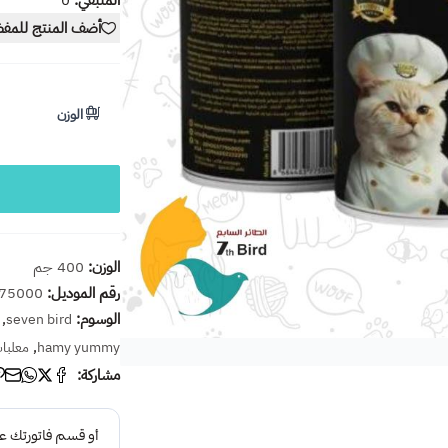
المتبقي:
0
أضف المنتج للمف
الوزن
الوزن:
400 جم
رقم الموديل:
75000
الوسوم:
,
seven bird
,
hamy yummy
معلبا
مشاركة: