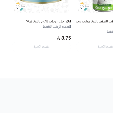
 للقطط بالتونا ووايت بيت
ابلاوز طعام رطب للكتن بالتونا 70g
كت كا
ورقائق
الطعام الرطب للقطط
قطط
الطعا
.75
8.75
فدت الكمية
نفدت الكمية