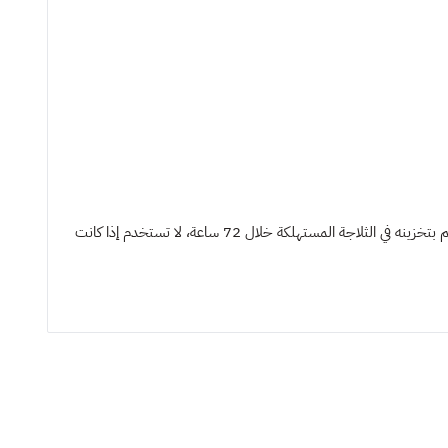
الكمية اليومية الموصى بها مذكورة في جدول التغذية. قم دائما بإعطاء وعاء من الماء العاب والحفظه وقدمه في درجة حرارة الغرفة (25c). بمجرد فتحه، قم بتخزينه في الثلاجة المستهلكة خلال 72 ساعة، لا تستخدم إذا كانت