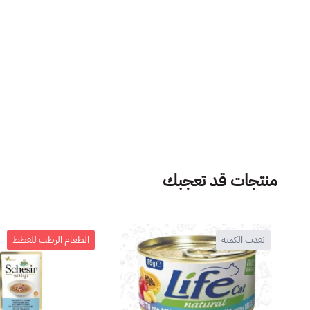
منتجات قد تعجبك
نفدت الكمية
الطعام الرطب للقطط