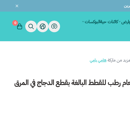
وارض
كائنات حية
البوكسات
0
زيد من ماركة
هامي يامي
م رطب للقطط البالغة بقطع الدجاج في المرق