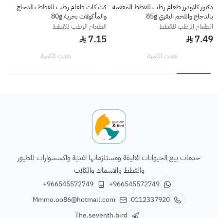
دكتور كلاودرز طعام رطب للقطط المعقمة
كت كات طعام رطب للقطط بالدجاج
بالدجاج واللحم البقري 85g
والمأكولات بحرية 80g
الطعام الرطب للقطط
الطعام الرطب للقطط
7.15
7.49
نفدت الكمية
نفدت الكمية
الطائر السابع للحيوانات
خدمات بيع الحيوانات الاليفة ومستلزماتها اغذية واكسسوارات للطيور
والقطط والاسماك والكلاب
+966545572749
+966545572749
Mmmo.oo86@hotmail.com
0112337920
The.seventh.bird