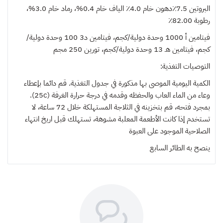
البروتين 7.5٪دهون خام 4.0٪ الياف خام 0.4%، رماد خام 3.0%،
رطوبة 82.00٪
فيتامين أ 1000 وحدة دولية/كجم، فيتامين د3 100 وحدة دولية/
كجم، فيتامين هـ 13 وحدة دولية/كجم، تورين 250 مجم
التوصيات التغذية:
الكمية اليومية الموصى بها مذكورة في جدول التغذية. قم دائما بإعطاء
وعاء من الماء العاب والحفظه وقدمه في درجة حرارة الغرفة (25c).
بمجرد فتحه، قم بتخزينه في الثلاجة المستهلكة خلال 72 ساعة، لا
تستخدم إذا كانت الأطعمة المعلبة مشوهة، تستهلك قبل اريخ انتهاء
الصلاحية الموجود على العبوة
ينصح به
الطائر السابع