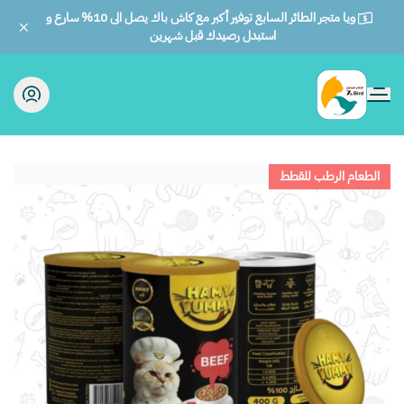
ويا متجر الطائر السابع توفير أكبر مع كاش باك يصل الى 10% سارع و
استبدل رصيدك قبل شهرين
الطائر السابع للحيوانات
الطعام الرطب للقطط