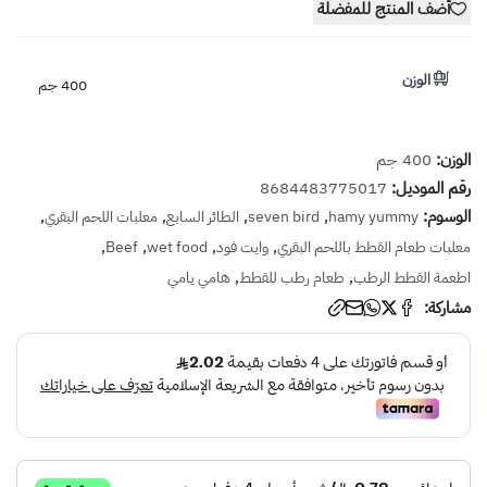
أضف المنتج للمفضلة
الوزن
400 جم
الوزن:
400 جم
رقم الموديل:
8684483775017
الوسوم:
,
,
,
,
hamy yummy
seven bird
الطائر السابع
معلبات اللحم البقري
,
,
,
,
معلبات طعام القطط باللحم البقري
وايت فود
wet food
Beef
,
,
اطعمة القطط الرطب
طعام رطب للقطط
هامي يامي
مشاركة: