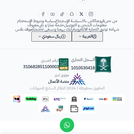
من نحن
فروعنا
كاش باك
سياسة الإسترجاع
سياسة وشروط الإستخدام
معلومات الشحن و التوصيل
خدمة تمارا و تابي
معروف
شهادة توثيق التجارة الالكترونية
رأيك يهمنا ونسعى لخدمتكم
ولاء بلاس
العربية
ريال سعودي
السجل التجاري
الرقم الضريبي
310682851100003
1010530418
موثوق لدى
منصة الأعمال
الحقوق محفوظة | 2026
الطائر السابع للحيوانات