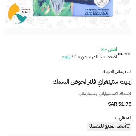
أصلى ١٠٠٪
اضغط هنا للمزيد من ماركة
ايليت
السعر شامل الضريبة
ايليت ستينغراي فلتر لحوض السمك
الاسماك اكسسواراتها ومستلزماتها
51.75 SAR
المتبقي:
0
أضف المنتج للمفضلة