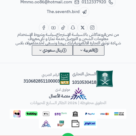
Mmmo.oo86@hotmail.com
0112337920
The.seventh.bird
من نحن
فروعنا
كاش باك
سياسة الإسترجاع
سياسة وشروط الإستخدام
معلومات الشحن و التوصيل
خدمة تمارا و تابي
معروف
شهادة توثيق التجارة الالكترونية
رأيك يهمنا ونسعى لخدمتكم
ولاء بلاس
العربية
ريال سعودي
السجل التجاري
الرقم الضريبي
310682851100003
1010530418
موثوق لدى
منصة الأعمال
الحقوق محفوظة | 2026
الطائر السابع للحيوانات