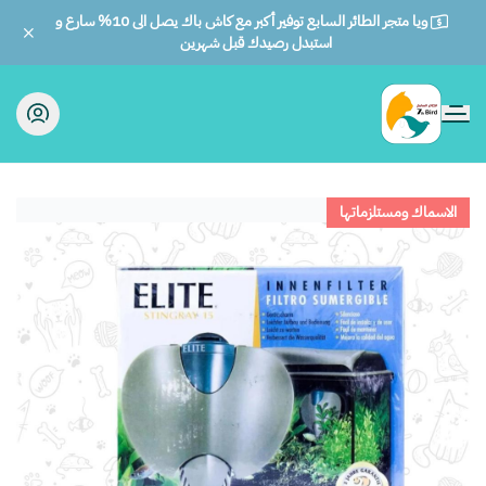
ويا متجر الطائر السابع توفير أكبر مع كاش باك يصل الى 10% سارع و
استبدل رصيدك قبل شهرين
الطائر السابع للحيوانات
الاسماك ومستلزماتها