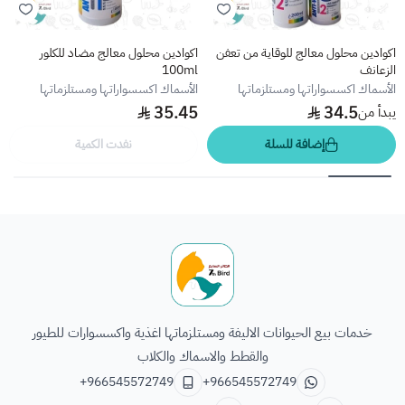
اكوادين محلول معالج للوقاية من تعفن
اكوادين محلول معالج مضاد للكلور
الزعانف
100ml
الأسماك اكسسواراتها ومستلزماتها
الأسماك اكسسواراتها ومستلزماتها
35.45
34.5
يبدأ من
إضافة للسلة
نفدت الكمية
الطائر السابع للحيوانات
خدمات بيع الحيوانات الاليفة ومستلزماتها اغذية واكسسوارات للطيور
والقطط والاسماك والكلاب
+966545572749
+966545572749