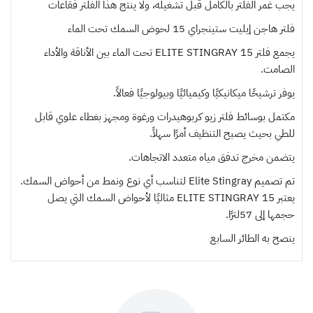
يجب غمر الفلتر بالكامل قبل تشغيله، ولا ينتج هذا الفلتر فقاعات
فلتر هاجن إيليت ستينجراي 15 لحوض السمك تحت الماء
يجمع فلتر ELITE STINGRAY 15 تحت الماء بين الأناقة والأداء
الصامت.
يوفر ترشيحًا ميكانيكيًا وكيميائيًا وبيولوجيًا فعالاً.
مكتمل بوسائط فلتر زيو كربوهيدرات ورغوة ومجهز بغطاء علوي قابل
للطي بحيث يصبح التنظيف أمرًا سهلاً.
يتضمن مخرج تدفق مياه متعدد الاتجاهات.
تم تصميم Elite Stingray لتناسب أي نوع ونمط من أحواض السمك.
يعتبر ELITE STINGRAY 15 مثاليًا لأحواض السمك التي يصل
حجمها إلى 57لترًا.
ينصح به
الطائر السابع