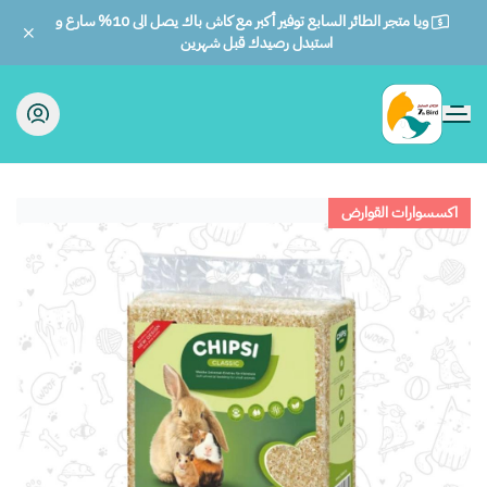
ويا متجر الطائر السابع توفير أكبر مع كاش باك يصل الى 10% سارع و
استبدل رصيدك قبل شهرين
الطائر السابع للحيوانات
اكسسوارات القوارض