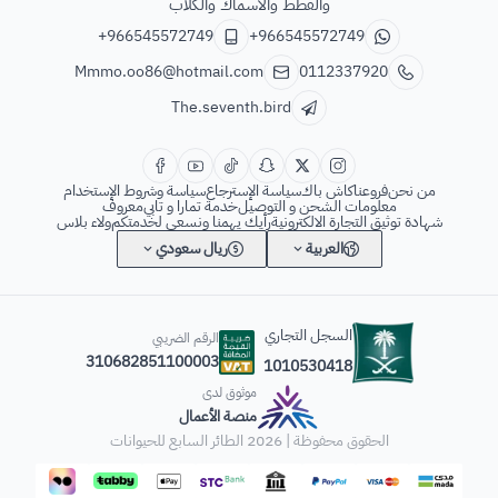
والقطط والاسماك والكلاب
+966545572749
+966545572749
Mmmo.oo86@hotmail.com
0112337920
The.seventh.bird
من نحن
فروعنا
كاش باك
سياسة الإسترجاع
سياسة وشروط الإستخدام
معلومات الشحن و التوصيل
خدمة تمارا و تابي
معروف
شهادة توثيق التجارة الالكترونية
رأيك يهمنا ونسعى لخدمتكم
ولاء بلاس
العربية
ريال سعودي
السجل التجاري
الرقم الضريبي
310682851100003
1010530418
موثوق لدى
منصة الأعمال
الحقوق محفوظة | 2026
الطائر السابع للحيوانات