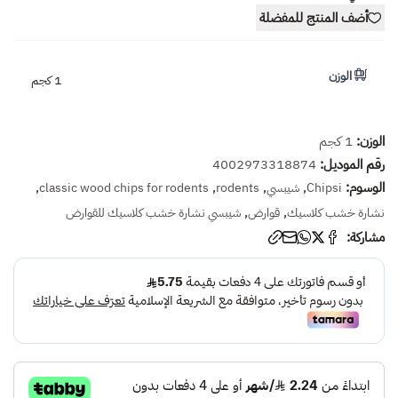
أضف المنتج للمفضلة
الوزن
1 كجم
الوزن:
1 كجم
رقم الموديل:
4002973318874
الوسوم:
,
,
,
,
Chipsi
شيبسي
rodents
classic wood chips for rodents
,
,
نشارة خشب كلاسيك
قوارض
شيبسي نشارة خشب كلاسيك للقوارض
مشاركة: