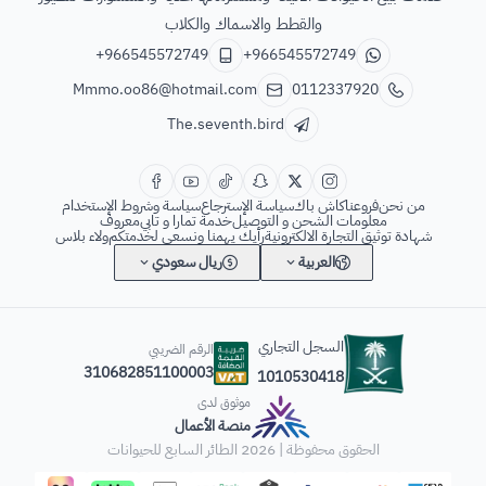
والقطط والاسماك والكلاب
+966545572749
+966545572749
Mmmo.oo86@hotmail.com
0112337920
The.seventh.bird
من نحن
فروعنا
كاش باك
سياسة الإسترجاع
سياسة وشروط الإستخدام
معلومات الشحن و التوصيل
خدمة تمارا و تابي
معروف
شهادة توثيق التجارة الالكترونية
رأيك يهمنا ونسعى لخدمتكم
ولاء بلاس
العربية
ريال سعودي
السجل التجاري
الرقم الضريبي
310682851100003
1010530418
موثوق لدى
منصة الأعمال
الحقوق محفوظة | 2026
الطائر السابع للحيوانات