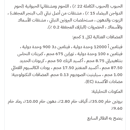
الحبوب (الحبوب الكاملة 22 ٪) ، اللحوم ومشتقاتها الحيوانية (لحوم
الدواجن البيضاء 15 ٪) ، مشتقات من أصل نباتي (لب البنجر المجفف) ،
الزيوت والدهون ، مستخلصات البروتين النباتي ، مشتقات الأسماك
والأسماك ، الخضروات (البازلاء المجففة 0.2 ٪).
المضافات الغذائية لكل 1 كجم:
فيتامين أ 12000 وحدة دولية ، فيتامين د3 900 وحدة دولية ،
فيتامين ه 100 وحدة دولية ، توراين 675 مجم ، كبريتات النحاس
بنتاهيدراتي 8.75 مجم ، أكسيد الزنك 50 مجم ، كربونات الحديد
87.50 مجم ، أكسيد المنغنيز 17.50 مجم ، يودات الكالسيوم اللامائي
1.00 مجم ، سيلينيت الصوديوم 0.13 مجم. المضافات التكنولوجية:
مضادات الأكسدة (EC).
المكونات التحليلية:
بروتين خام 35.00٪، ألياف خام 2.80٪، دهون خام 10.00٪، رماد خام
9.60٪
ينصح به
الطائر السابع