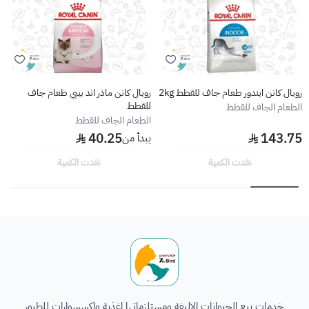
رويال كانن ايندور طعام جاف للقطط 2kg
رويال كانن ماذر اند بيبي طعام جاف
للقطط
الطعام الجاف للقطط
الطعام الجاف للقطط
40.25
143.75
يبدأ من
نفدت الكمية
نفدت الكمية
الطائر السابع للحيوانات
خدمات بيع الحيوانات الاليفة ومستلزماتها اغذية واكسسوارات للطيور