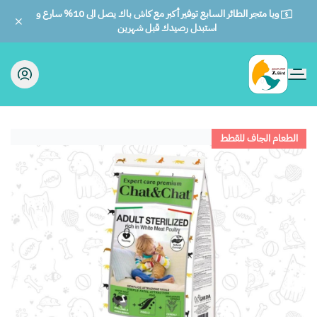
ويا متجر الطائر السابع توفير أكبر مع كاش باك يصل الى 10% سارع و
استبدل رصيدك قبل شهرين
الطائر السابع للحيوانات
الطعام الجاف للقطط