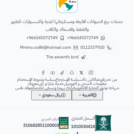
الطائر السابع للحيوانات
خدمات بيع الحيوانات الاليفة ومستلزماتها اغذية واكسسوارات للطيور
والقطط والاسماك والكلاب
+966545572749
+966545572749
Mmmo.oo86@hotmail.com
0112337920
The.seventh.bird
من نحن
فروعنا
كاش باك
سياسة الإسترجاع
سياسة وشروط الإستخدام
معلومات الشحن و التوصيل
خدمة تمارا و تابي
معروف
شهادة توثيق التجارة الالكترونية
رأيك يهمنا ونسعى لخدمتكم
ولاء بلاس
العربية
ريال سعودي
السجل التجاري
الرقم الضريبي
310682851100003
1010530418
موثوق لدى