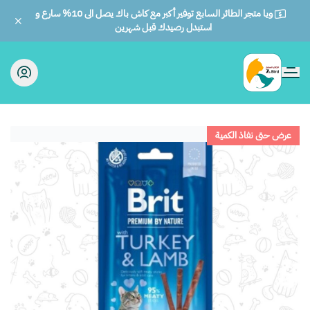
ويا متجر الطائر السابع توفير أكبر مع كاش باك يصل الى 10% سارع و
استبدل رصيدك قبل شهرين
الطائر السابع للحيوانات
عرض حتى نفاذ الكمية