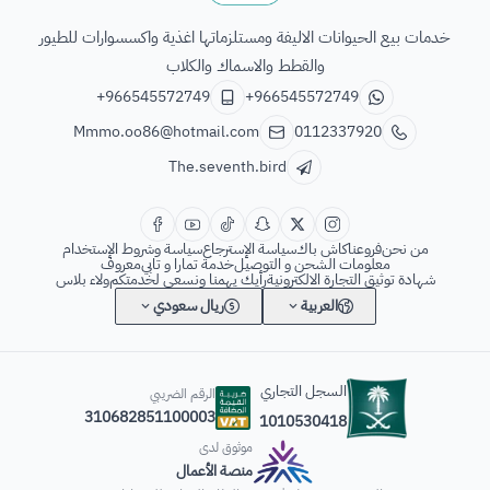
الطائر السابع للحيوانات
خدمات بيع الحيوانات الاليفة ومستلزماتها اغذية واكسسوارات للطيور
والقطط والاسماك والكلاب
+966545572749
+966545572749
Mmmo.oo86@hotmail.com
0112337920
The.seventh.bird
من نحن
فروعنا
كاش باك
سياسة الإسترجاع
سياسة وشروط الإستخدام
معلومات الشحن و التوصيل
خدمة تمارا و تابي
معروف
شهادة توثيق التجارة الالكترونية
رأيك يهمنا ونسعى لخدمتكم
ولاء بلاس
العربية
ريال سعودي
السجل التجاري
الرقم الضريبي
310682851100003
1010530418
موثوق لدى
منصة الأعمال