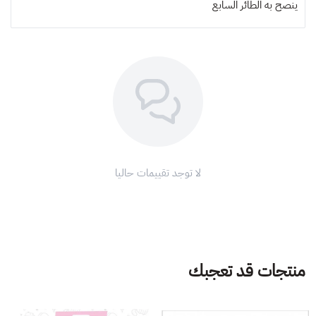
ينصح به
الطائر السابع
لا توجد تقييمات حاليا
منتجات قد تعجبك