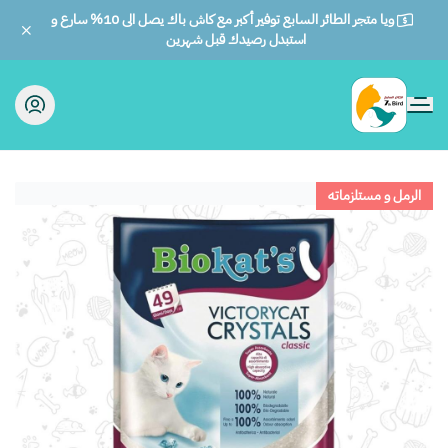
ويا متجر الطائر السابع توفير أكبر مع كاش باك يصل الى 10% سارع و
استبدل رصيدك قبل شهرين
الطائر السابع للحيوانات
الرمل و مستلزماته