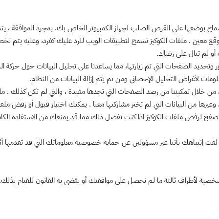
ح بوضعها على القرص الصلب لجهاز الكمبيوتر الخاص بك. بمجرد الموافقة ، يتم 
وقع معين . ملفات الكوكيز تسمح لتطبيقات الويب للرد عليك كفرد، وعليه يتم 
 أو لم تنال على رضاك.
 وتحديد الصفحات التي تم زيارتها، مما يساعدنا على تحليل البيانات حول حركة
مات لأغراض التحليل الإحصائي ومن ثم يتم إزالة البيانات من النظام.
من خلال تمكيننا من رصد الصفحات التي تجدها مفيدة ، والتي لم تكن كذلك . ملفات
غيرها من البيانات التي لم تختر مشاركتها معنا . يمكنك اختيار قبول أو رفض ملف
متصفح لرفض ملفات الكوكيز اذا كنت تفضل ذلك مما قد يمنعك من الاستفادة الكا
لفت إنتباهك بأننا غير مسؤولين عن حماية خصوصية معلوماتك التي قد تقدمها أثناء
 الشخصية لأطراف ثالثة ما لم نحصل على موافقتك أو يقضي به القانون للقيام ب