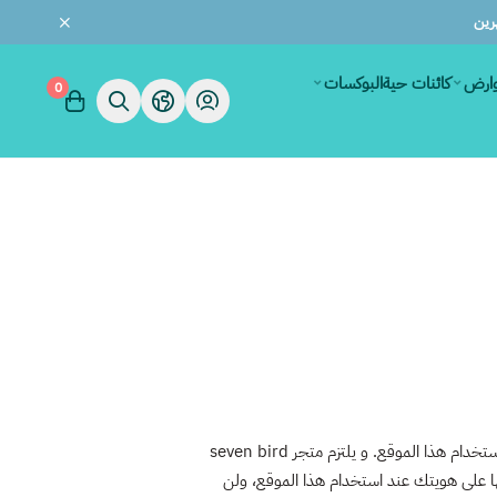
وارض
كائنات حية
البوكسات
0
مشاركة بيان سياسة الخصوصية هذا يوضح كيف يستخدم و يحمي متجر Seven bird الطائر السابع أي معلومات يتم جمعها عند استخدام هذا الموقع. و يلتزم متجر seven bird
على هويتك عند استخدام هذا الموقع، ولن