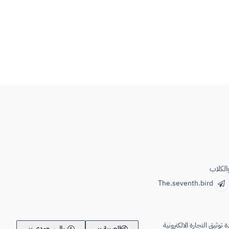
الكلاب
The.seventh.bird
 توثيق التجارة الالكترونية
العربية
ريال سعودي