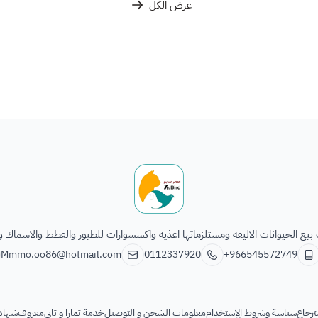
عرض الكل
الطائر السابع للحيوانات
يع الحيوانات الاليفة ومستلزماتها اغذية واكسسوارات للطيور والقطط والاسماك و
Mmmo.oo86@hotmail.com
0112337920
+966545572749
ترجاع
سياسة وشروط الإستخدام
معلومات الشحن و التوصيل
خدمة تمارا و تابي
معروف
شهادة