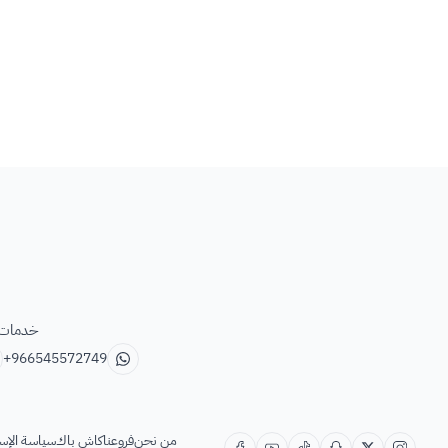
خدمات ب
+966545572749
من نحن
فروعنا
كاش باك
سياسة الإس