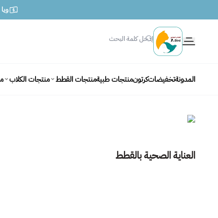
ويا متج
الطائر السابع للحيوانات
المدونة
تخفيضات
كرتون
منتجات طبية
منتجات القطط
منتجات الكلاب
من
العناية الصحية بالقطط