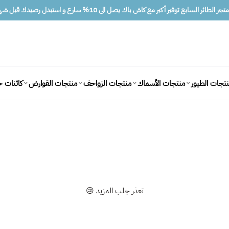
ر الطائر السابع توفير أكبر مع كاش باك يصل الى 10% سارع و استبدل رصيدك قبل شهرين
كائنات ح
تجات الطيور
منتجات الأسماك
منتجات الزواحف
منتجات القوارض
تعذر جلب المزيد 😢