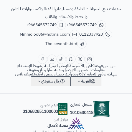
الطائر السابع للحيوانات
خدمات بيع الحيوانات الاليفة ومستلزماتها اغذية واكسسوارات للطيور
والقطط والاسماك والكلاب
+966545572749
+966545572749
Mmmo.oo86@hotmail.com
0112337920
The.seventh.bird
من نحن
فروعنا
كاش باك
سياسة الإسترجاع
سياسة وشروط الإستخدام
معلومات الشحن و التوصيل
خدمة تمارا و تابي
معروف
شهادة توثيق التجارة الالكترونية
رأيك يهمنا ونسعى لخدمتكم
ولاء بلاس
العربية
ريال سعودي
السجل التجاري
الرقم الضريبي
310682851100003
1010530418
موثوق لدى
منصة الأعمال