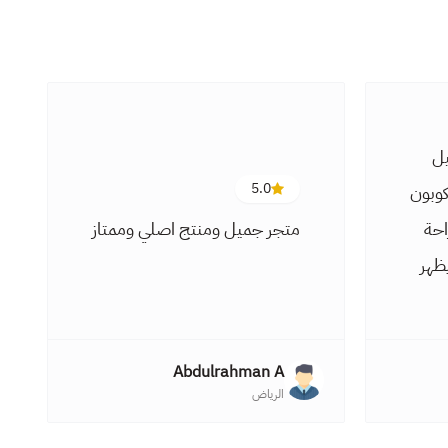
يل
5.0
كوبون
احة
متجر جميل ومنتج اصلي وممتاز
يظهر
Abdulrahman A
الرياض