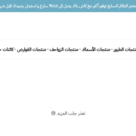
ر الطائر السابع توفير أكبر مع كاش باك يصل الى 10% سارع و استبدل رصيدك قبل شهرين
كائنات ح
تجات الطيور
منتجات الأسماك
منتجات الزواحف
منتجات القوارض
تعذر جلب المزيد 😢