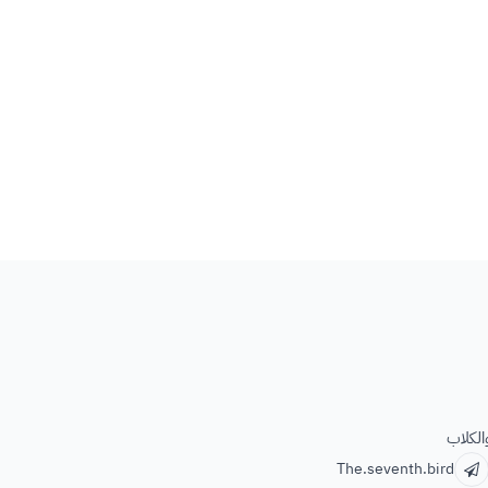
الكلاب
The.seventh.bird