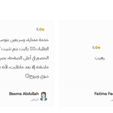
5.0
خدمة ممتازة، وسريعين بتوص
5.0
الطلبات👍🏼 ياليت يتم تثبيت 
رهيب
الخصم في أعلى الصفحة، بصر
ماشفته إلا بعد ماطلبت، لأنه 
شوي ويروح🙄
Basma Abdullah
Fatima Fa
ض
الرياض