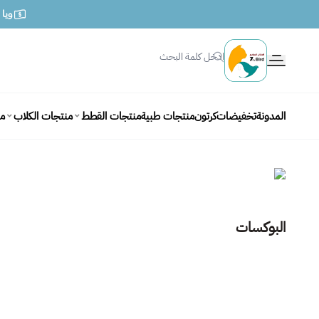
ويا متج
الطائر السابع للحيوانات
المدونة
تخفيضات
كرتون
منتجات طبية
منتجات القطط
منتجات الكلاب
من
البوكسات