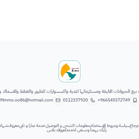
الطائر السابع للحيوانات
يع الحيوانات الاليفة ومستلزماتها اغذية واكسسوارات للطيور والقطط والاسماك و
Mmmo.oo86@hotmail.com
0112337920
+966545572749
ترجاع
سياسة وشروط الإستخدام
معلومات الشحن و التوصيل
خدمة تمارا و تابي
معروف
شهادة
رأيك يهمنا ونسعى لخدمتكم
ولاء بلاس