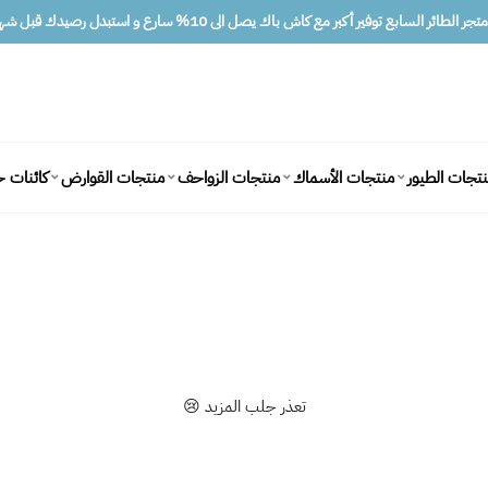
ر الطائر السابع توفير أكبر مع كاش باك يصل الى 10% سارع و استبدل رصيدك قبل شهرين
كائنات ح
تجات الطيور
منتجات الأسماك
منتجات الزواحف
منتجات القوارض
تعذر جلب المزيد 😢