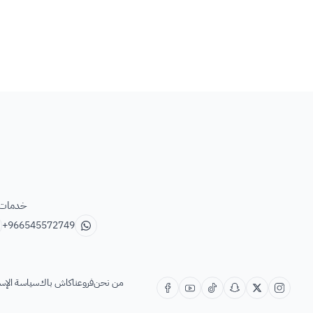
خدمات ب
+966545572749
من نحن
فروعنا
كاش باك
سياسة الإس